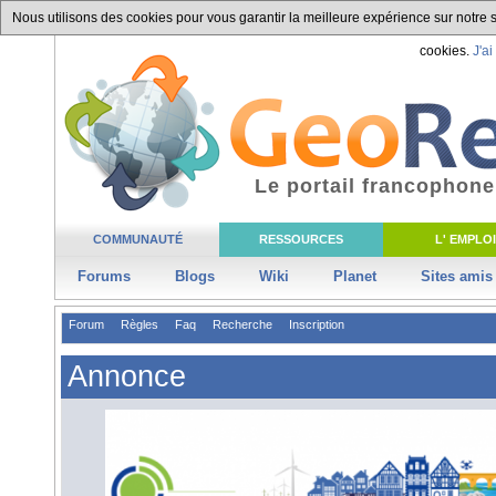
Nous utilisons des cookies pour vous garantir la meilleure expérience sur notre si
cookies.
J'ai
Le portail francophone
COMMUNAUTÉ
RESSOURCES
L' EMPLOI
Forums
Blogs
Wiki
Planet
Sites amis
Forum
Règles
Faq
Recherche
Inscription
Annonce