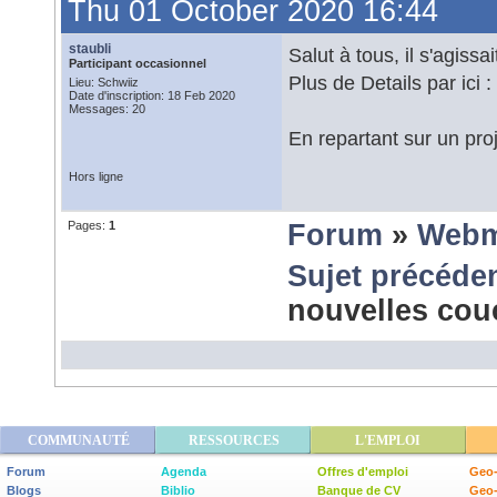
Thu 01 October 2020 16:44
staubli
Salut à tous, il s'agissa
Participant occasionnel
Plus de Details par ici :
Lieu: Schwiiz
Date d'inscription: 18 Feb 2020
Messages: 20
En repartant sur un proj
Hors ligne
Pages:
1
Forum
»
Webm
Sujet précéde
nouvelles co
COMMUNAUTÉ
RESSOURCES
L'EMPLOI
Forum
Agenda
Offres d'emploi
Geo-
Blogs
Biblio
Banque de CV
Geo