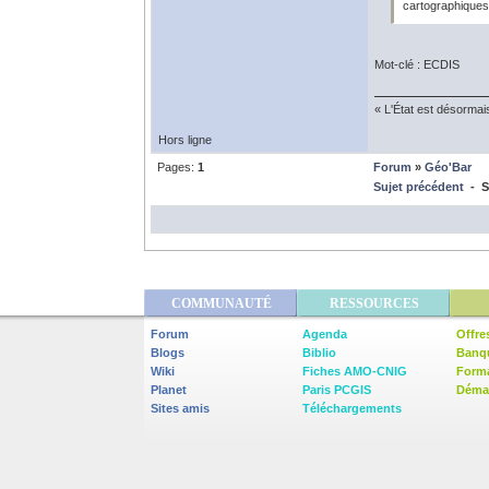
cartographiques 
Mot-clé : ECDIS
« L'État est désormai
Hors ligne
Pages:
1
Forum
»
Géo'Bar
Sujet précédent
- SI
COMMUNAUTÉ
RESSOURCES
Forum
Agenda
Offre
Blogs
Biblio
Banq
Wiki
Fiches AMO-CNIG
Form
Planet
Paris PCGIS
Démar
Sites amis
Téléchargements