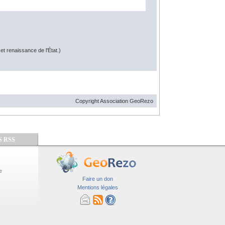
t renaissance de l'État.)
Copyright Association GeoRezo
S RSS
e
Faire un don
Mentions légales