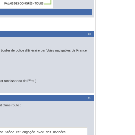
#1
ticulier de police d'itinéraire par Voies navigables de France
t renaissance de l'État.)
#2
t d'une route :
 Rhône Saône est engagée avec des données