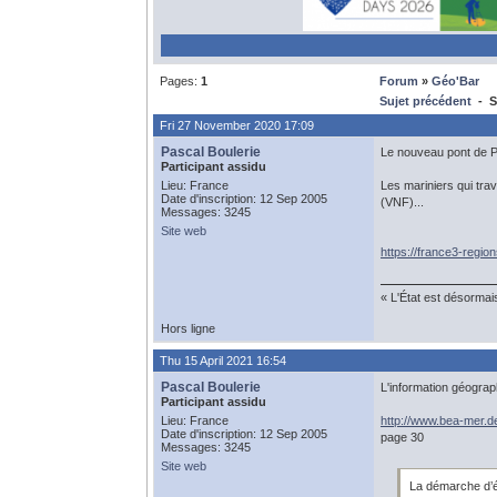
Pages:
1
Forum
»
Géo'Bar
Sujet précédent
- SI
Fri 27 November 2020 17:09
Pascal Boulerie
Le nouveau pont de P
Participant assidu
Lieu: France
Les mariniers qui trav
Date d'inscription: 12 Sep 2005
(VNF)...
Messages: 3245
Site web
https://france3-regio
« L'État est désormai
Hors ligne
Thu 15 April 2021 16:54
Pascal Boulerie
L'information géograp
Participant assidu
Lieu: France
http://www.bea-mer.
Date d'inscription: 12 Sep 2005
page 30
Messages: 3245
Site web
La démarche d’