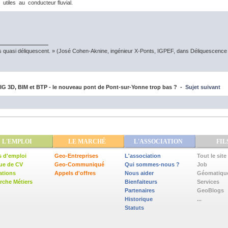
utiles au conducteur fluvial.
s quasi déliquescent. » (José Cohen-Aknine, ingénieur X-Ponts, IGPEF, dans Déliquescence e
G 3D, BIM et BTP - le nouveau pont de Pont-sur-Yonne trop bas ? -
Sujet suivant
L'EMPLOI
LE MARCHÉ
L'ASSOCIATION
FIL
s d'emploi
Geo-Entreprises
L'association
Tout le site
ue de CV
Geo-Communiqué
Qui sommes-nous ?
Job
ations
Appels d'offres
Nous aider
Géomatiqu
che Métiers
Bienfaiteurs
Services
Partenaires
GeoBlogs
Historique
...
Statuts