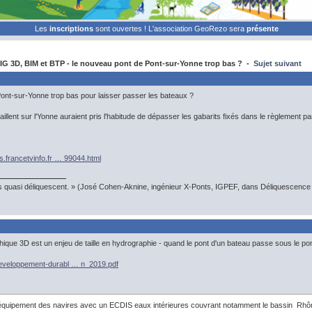
Les
inscriptions
sont ouvertes ! L'association GeoRezo sera
présente
G 3D, BIM et BTP - le nouveau pont de Pont-sur-Yonne trop bas ? -
Sujet suivant
ont-sur-Yonne trop bas pour laisser passer les bateaux ?
aillent sur l'Yonne auraient pris l'habitude de dépasser les gabarits fixés dans le règlement par
ns.francetvinfo.fr … 99044.html
s quasi déliquescent. » (José Cohen-Aknine, ingénieur X-Ponts, IGPEF, dans Déliquescence e
hique 3D est un enjeu de taille en hydrographie - quand le pont d'un bateau passe sous le pon
developpement-durabl … n_2019.pdf
équipement des navires avec un ECDIS eaux intérieures couvrant notamment le bassin