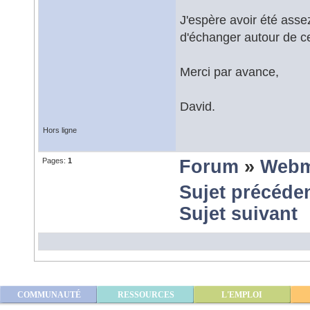
J'espère avoir été assez
d'échanger autour de ce
Merci par avance,
David.
Hors ligne
Pages:
1
Forum
»
Webm
Sujet précéde
Sujet suivant
COMMUNAUTÉ
RESSOURCES
L'EMPLOI