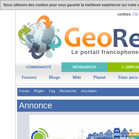
Nous utilisons des cookies pour vous garantir la meilleure expérience sur notre si
cookies.
J'ai
Le portail francophone
COMMUNAUTÉ
RESSOURCES
L' EMPLOI
Forums
Blogs
Wiki
Planet
Sites amis
Forum
Règles
Faq
Recherche
Inscription
Annonce