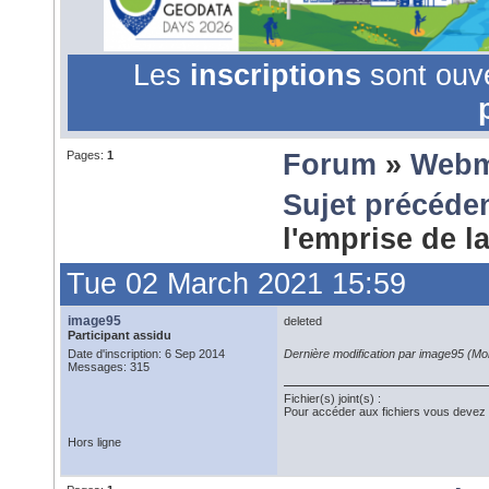
Les
inscriptions
sont ouv
Pages:
1
Forum
»
Webm
Sujet précéde
l'emprise de l
Tue 02 March 2021 15:59
image95
deleted
Participant assidu
Date d'inscription: 6 Sep 2014
Dernière modification par image95 (M
Messages: 315
Fichier(s) joint(s) :
Pour accéder aux fichiers vous deve
Hors ligne