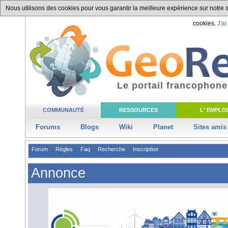
Nous utilisons des cookies pour vous garantir la meilleure expérience sur notre si
cookies.
J'ai
Le portail francophone
COMMUNAUTÉ
RESSOURCES
L' EMPLOI
Forums
Blogs
Wiki
Planet
Sites amis
Forum
Règles
Faq
Recherche
Inscription
Annonce