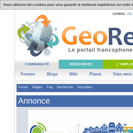
Nous utilisons des cookies pour vous garantir la meilleure expérience sur notre si
cookies.
J'ai
Le portail francophone
COMMUNAUTÉ
RESSOURCES
L' EMPLOI
Forums
Blogs
Wiki
Planet
Sites amis
Forum
Règles
Faq
Recherche
Inscription
Annonce