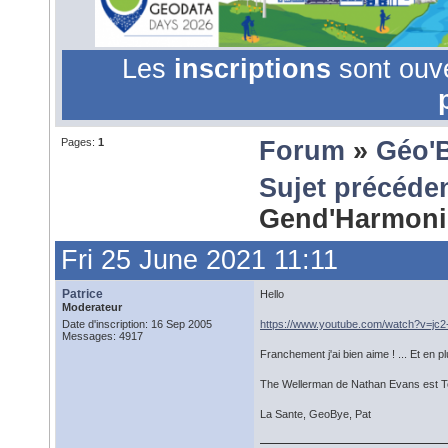
Les
inscriptions
sont ouv
Pages:
1
Forum
»
Géo'
Sujet précéde
Gend'Harmoni
Fri 25 June 2021 11:11
Patrice
Hello
Moderateur
Date d'inscription: 16 Sep 2005
https://www.youtube.com/watch?v=jc2
Messages: 4917
Franchement j'ai bien aime ! ... Et en p
The Wellerman de Nathan Evans est To
La Sante, GeoBye, Pat