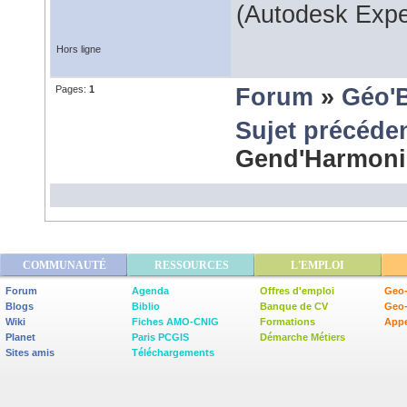
(Autodesk Expe
Hors ligne
Pages:
1
Forum
»
Géo'
Sujet précéde
Gend'Harmoni
COMMUNAUTÉ
RESSOURCES
L'EMPLOI
Forum
Agenda
Offres d'emploi
Geo-
Blogs
Biblio
Banque de CV
Geo
Wiki
Fiches AMO-CNIG
Formations
Appe
Planet
Paris PCGIS
Démarche Métiers
Sites amis
Téléchargements