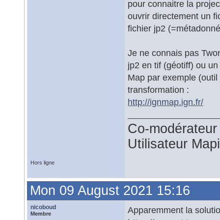
pour connaitre la projec
ouvrir directement un fi
fichier jp2 (=métadonn
Je ne connais pas Twonav
jp2 en tif (géotiff) ou
Map par exemple (outil g
transformation :
http://ignmap.ign.fr/
Co-modérateur 
Utilisateur Map
Hors ligne
Mon 09 August 2021 15:16
nicoboud
Apparemment la solution
Membre