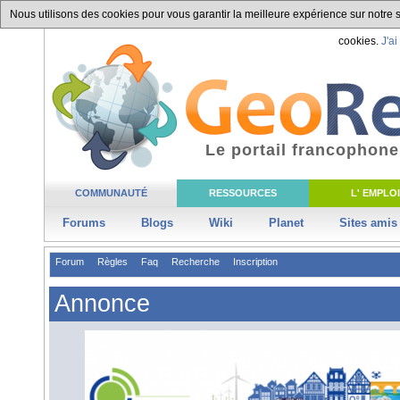
Nous utilisons des cookies pour vous garantir la meilleure expérience sur notre si
cookies.
J'ai
Le portail francophone
COMMUNAUTÉ
RESSOURCES
L' EMPLOI
Forums
Blogs
Wiki
Planet
Sites amis
Forum
Règles
Faq
Recherche
Inscription
Annonce