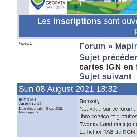
Les
inscriptions
sont ouv
Pages:
1
Forum
»
Mapi
Sujet précéde
cartes IGN en
Sujet suivant
Sun 08 August 2021 18:32
mimichris
Bonsoir,
Juste Inscrit !
Nouveau sur ce forum, 
Date d'inscription: 8 Aug 2021
Messages: 2
libre service et gratuite
Twonav Land mais je ne
Le fichier TAB de l'IGN 