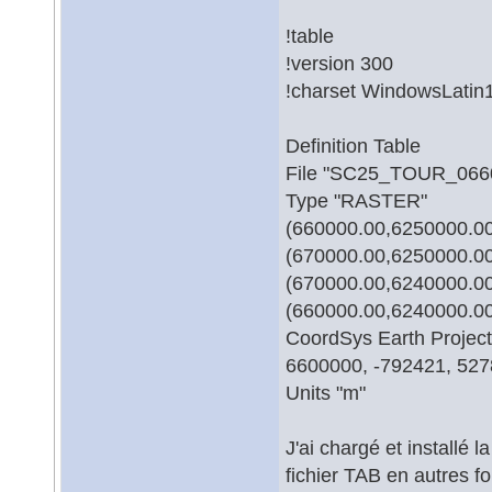
!table
!version 300
!charset WindowsLatin
Definition Table
File "SC25_TOUR_066
Type "RASTER"
(660000.00,6250000.00) 
(670000.00,6250000.00)
(670000.00,6240000.00)
(660000.00,6240000.00)
CoordSys Earth Project
6600000, -792421, 52
Units "m"
J'ai chargé et installé 
fichier TAB en autres fo