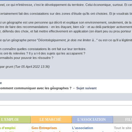
nnel, ce qui m'intéresse, c'est le développement du territoire. Celui économique, surtout. Et cel
tainement fait des constatations sur des zones d'étude qu'ils ont choisies. Et je voudrais bie
si un géographe est une personne qui décrit et explique son environnement, seulement, de la ma
ttre de faire des recommandations - en les étayant, bien sûr - et au delà participer activemen
ur, défendu des choix, et fait mettre effectivement en application (en étant peu ou prou port
ce qu'un géographe pense "
Déontologiquement, je dois me limiter à...
" ou est-ce qu'il a légiti
n connaître quelles constatations ils ont fait sur leur territoire.
 ont-ils relevées ? Il y a t-il des sujets qui les accaparent ?
ormalisés pour pouvoir les résoudre ?
 par grunt (Tue 05 April 2022 13:36)
e
omment communiquer avec les géographes ? -
Sujet suivant
L'EMPLOI
LE MARCHÉ
L'ASSOCIATION
FIL
s d'emploi
Geo-Entreprises
L'association
Tout le site