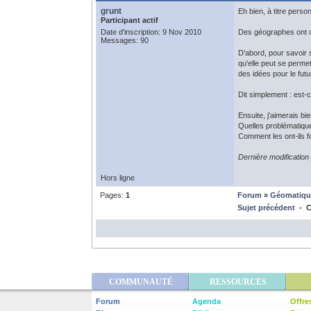
grunt
Eh bien, à titre perso
Participant actif
Date d'inscription: 9 Nov 2010
Des géographes ont cer
Messages: 90
D'abord, pour savoir 
qu'elle peut se perme
des idées pour le fut
Dit simplement : est-
Ensuite, j'aimerais bie
Quelles problématiques
Comment les ont-ils f
Dernière modification
Hors ligne
Pages:
1
Forum
»
Géomatiqu
Sujet précédent
- C
COMMUNAUTÉ
RESSOURCES
Forum
Agenda
Offre