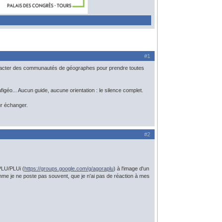
#1
 contacter des communautés de géographes pour prendre toutes
figéo... Aucun guide, aucune orientation : le silence complet.
ur échanger.
#2
 PLU/PLUi (
https://groups.google.com/g/agoraplu
) à l'image d'un
mme je ne poste pas souvent, que je n'ai pas de réaction à mes