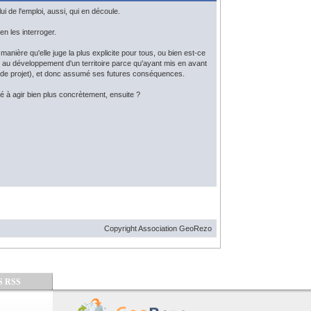
ui de l'emploi, aussi, qui en découle.
n les interroger.
nière qu'elle juge la plus explicite pour tous, ou bien est-ce
t au développement d'un territoire parce qu'ayant mis en avant
eur de projet), et donc assumé ses futures conséquences.
mité à agir bien plus concrètement, ensuite ?
Copyright Association GeoRezo
S RSS