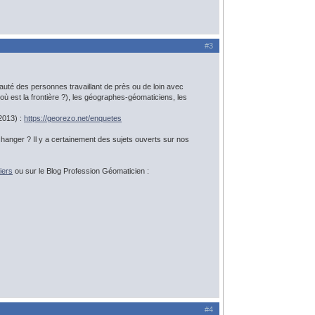
#3
té des personnes travaillant de près ou de loin avec
 où est la frontière ?), les géographes-géomaticiens, les
2013) :
https://georezo.net/enquetes
nger ? Il y a certainement des sujets ouverts sur nos
iers
ou sur le Blog Profession Géomaticien :
#4