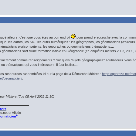
rouvé ailleurs, c'est que vous êtes au bon endroit
pour prendre accroche avec la communau
ique, les cartes, les SIG, les outils numériques : les géographes, les géomaticiens (d'ailleurs
hématiciens pluricompétents, les géographes ou géomaticiens thématiciens....
 géomaticiens sort d'une formation initiale en Géographie (cf. enquêtes métiers 2003, 2005, 
actement comme renseignements ? Sur quels "sujets géographiques" souhaiteriez vous écha
ou thématiques qui vous intéressent. Il faut fouiller....
les ressources rassemblées ici sur la page de la Démarche Métiers :
https://georezo.net/met
net/geomaticien/
.
 par Métiers (Tue 05 April 2022 11:30)
iers
.net et Afigéo
éomaticien"