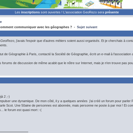
Les
inscriptions
sont ouvertes ! L'association GeoRezo sera
présente
e
omment communiquer avec les géographes ? -
Sujet suivant
e
GeoRezo
, j'avais l'espoir que d'autres métiers soient aussi organisés. Et je cherchais à
ents.
itut de Géographie à Paris, contacté la Société de Géographie, écrit un e-mail à l'association a
s forums de discussion de même acabit que le nôtre sur Internet, mais je n'en trouve pas po
jà 2 ;-)
'impulser une dynamique. De mon côté, il y a quelques années j'ai créé un forum pour parler
 parle Scot. Une 50aine de personnes est abonnée, mais personne ne poste à par moi ! Et co
s... le forum est quasi mort :-(