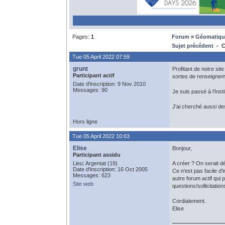
Pages:
1
Forum
»
Géomatiqu
Sujet précédent
- C
Tue 05 April 2022 07:59
grunt
Profitant de notre sit
Participant actif
sortes de renseignem
Date d'inscription: 9 Nov 2010
Messages: 90
Je suis passé à l’Inst
J'ai cherché aussi de
Hors ligne
Tue 05 April 2022 10:03
Elise
Bonjour,
Participant assidu
Lieu: Argentat (19)
A créer ? On serait dé
Date d'inscription: 16 Oct 2005
Ce n'est pas facile d
Messages: 623
autre forum actif qui
Site web
questions/sollicitation
Cordialement.
Elise