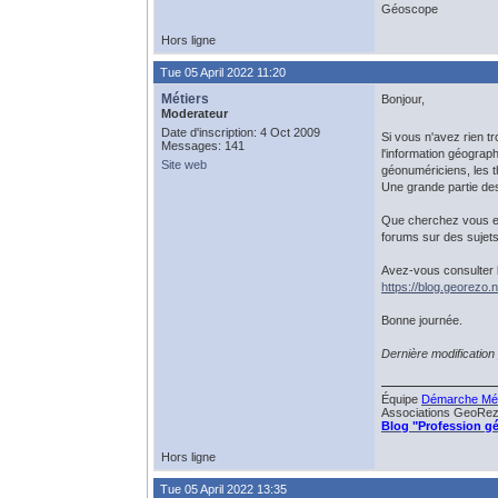
Géoscope
Hors ligne
Tue 05 April 2022 11:20
Métiers
Bonjour,
Moderateur
Date d'inscription: 4 Oct 2009
Si vous n'avez rien t
Messages: 141
l'information géograph
Site web
géonumériciens, les t
Une grande partie des
Que cherchez vous ex
forums sur des sujets 
Avez-vous consulter 
https://blog.georezo.
Bonne journée.
Dernière modification
Équipe
Démarche Mét
Associations GeoRezo
Blog "Profession g
Hors ligne
Tue 05 April 2022 13:35