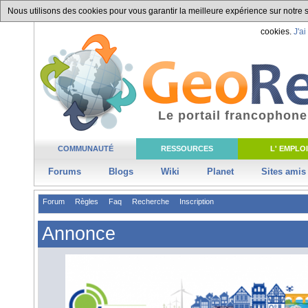
Nous utilisons des cookies pour vous garantir la meilleure expérience sur notre si
cookies.
J'ai
Le portail francophone
COMMUNAUTÉ
RESSOURCES
L' EMPLOI
Forums
Blogs
Wiki
Planet
Sites amis
Forum
Règles
Faq
Recherche
Inscription
Annonce