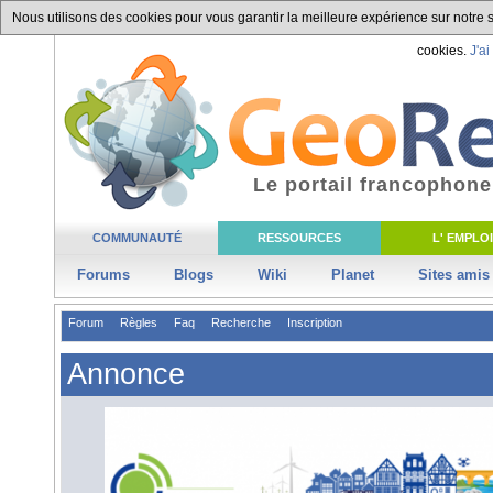
Nous utilisons des cookies pour vous garantir la meilleure expérience sur notre si
cookies.
J'ai
Le portail francophone
COMMUNAUTÉ
RESSOURCES
L' EMPLOI
Forums
Blogs
Wiki
Planet
Sites amis
Forum
Règles
Faq
Recherche
Inscription
Annonce