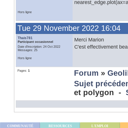
nearest_edge.plot(ax=ax
Hors ligne
Tue 29 November 2022 16:04
Thais781
Merci Marion
Participant occasionnel
C'est effectivement be
Date d'inscription: 24 Oct 2022
Messages: 25
Hors ligne
Pages:
1
Forum
»
Geoli
Sujet précéde
et polygon -
COMMUNAUTÉ
RESSOURCES
L'EMPLOI