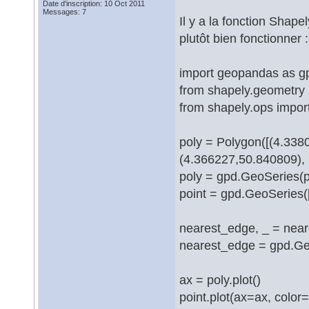
Date d'inscription: 10 Oct 2011
Messages: 7
Il y a la fonction Shapel
plutôt bien fonctionner :
import geopandas as g
from shapely.geometry 
from shapely.ops impor
poly = Polygon([(4.338
(4.366227,50.840809), 
poly = gpd.GeoSeries(p
point = gpd.GeoSeries(
nearest_edge, _ = neare
nearest_edge = gpd.Ge
ax = poly.plot()
point.plot(ax=ax, color=