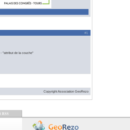
#1
- "attribut de la couche"
Copyright Association GeoRezo
S RSS