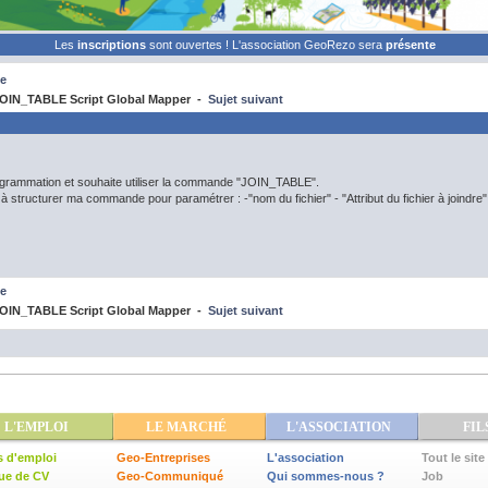
Les
inscriptions
sont ouvertes ! L'association GeoRezo sera
présente
e
OIN_TABLE Script Global Mapper -
Sujet suivant
ogrammation et souhaite utiliser la commande "JOIN_TABLE".
structurer ma commande pour paramétrer : -"nom du fichier" - "Attribut du fichier à joindre" 
e
OIN_TABLE Script Global Mapper -
Sujet suivant
L'EMPLOI
LE MARCHÉ
L'ASSOCIATION
FIL
s d'emploi
Geo-Entreprises
L'association
Tout le site
ue de CV
Geo-Communiqué
Qui sommes-nous ?
Job