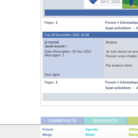
Pages:
1
Forum
»
Géomatiqu
Sujet précédent
- J
Tue 29 November 2022 10:58
jr.raynal
Bonjour,
Juste Inscrit !
Date d'inscription: 29 Nov 2022
Je suis novice en pr
Messages: 1
Pouvez-vous m'aider à 
Par avance merci
Hors ligne
Pages:
1
Forum
»
Géomatiqu
Sujet précédent
- J
COMMUNAUTÉ
RESSOURCES
Forum
Agenda
Offre
Blogs
Biblio
Banq