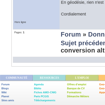
En géodésie, rien n'est 
Cordialement
Hors ligne
Pages:
1
Forum
»
Donn
Sujet précéde
conversion al
COMMUNAUTÉ
RESSOURCES
L'EMPLOI
Forum
Agenda
Offres d'emploi
Geo-
Blogs
Biblio
Banque de CV
Geo
Wiki
Fiches AMO-CNIG
Formations
Appe
Planet
Paris PCGIS
Démarche Métiers
Sites amis
Téléchargements