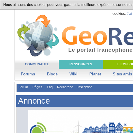
Nous utilisons des cookies pour vous garantir la meilleure expérience sur notre si
cookies.
J'ai
Le portail francophone
COMMUNAUTÉ
RESSOURCES
L' EMPLOI
Forums
Blogs
Wiki
Planet
Sites amis
Forum
Règles
Faq
Recherche
Inscription
Annonce