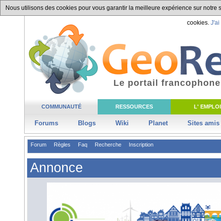
Nous utilisons des cookies pour vous garantir la meilleure expérience sur notre si
cookies.
J'ai
Le portail francophone
COMMUNAUTÉ
RESSOURCES
L' EMPLOI
Forums
Blogs
Wiki
Planet
Sites amis
Forum
Règles
Faq
Recherche
Inscription
Annonce