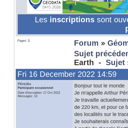
Les
inscriptions
sont ouv
Pages:
1
Forum
»
Géom
Sujet précéde
Earth -
Sujet
Fri 16 December 2022 14:59
Périclès
Bonjour tout le monde
Participant occasionnel
Je m'appelle Arthur Pér
Date d'inscription: 17 Oct 2022
Messages: 10
Je travaille actuellemen
de 220 km, et pour ce fa
des localités sur le trac
Je souhaiterais connaîtr