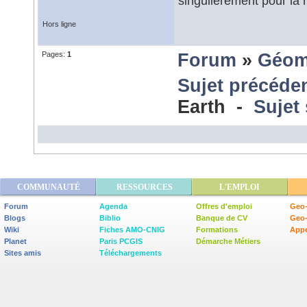
singulièrement pour la 
Hors ligne
Pages:
1
Forum
»
Géom
Sujet précéde
Earth -
Sujet
COMMUNAUTÉ
RESSOURCES
L'EMPLOI
Forum
Agenda
Offres d'emploi
Geo-
Blogs
Biblio
Banque de CV
Geo
Wiki
Fiches AMO-CNIG
Formations
Appe
Planet
Paris PCGIS
Démarche Métiers
Sites amis
Téléchargements