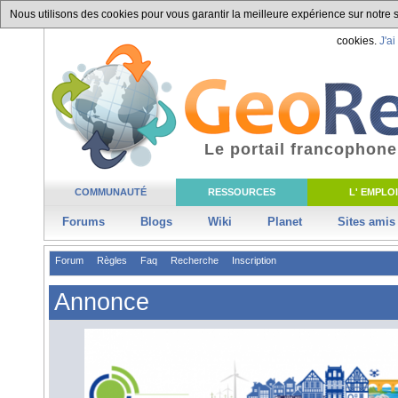
Nous utilisons des cookies pour vous garantir la meilleure expérience sur notre si
cookies.
J'ai
Le portail francophone
COMMUNAUTÉ
RESSOURCES
L' EMPLOI
Forums
Blogs
Wiki
Planet
Sites amis
Forum
Règles
Faq
Recherche
Inscription
Annonce