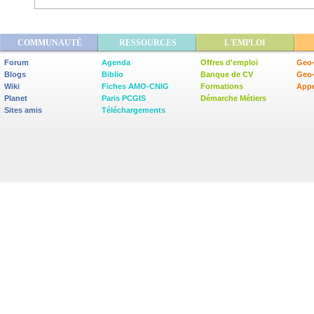
COMMUNAUTÉ
RESSOURCES
L'EMPLOI
Forum
Agenda
Offres d'emploi
Geo-
Blogs
Biblio
Banque de CV
Geo
Wiki
Fiches AMO-CNIG
Formations
Appe
Planet
Paris PCGIS
Démarche Métiers
Sites amis
Téléchargements