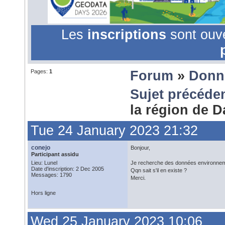
Les
inscriptions
sont ouv
Pages:
1
Forum
»
Donn
Sujet précéde
la région de 
Tue 24 January 2023 21:32
conejo
Bonjour,
Participant assidu
Lieu: Lunel
Je recherche des données environneme
Date d'inscription: 2 Dec 2005
Qqn sait s'il en existe ?
Messages: 1790
Merci.
Hors ligne
Wed 25 January 2023 10:06