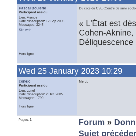
Pascal Boulerie
Du côté du CSE (Centre de suivi écolo
Participant assidu
Lieu: France
« L'État est dé
Date d'inscription: 12 Sep 2005
Messages: 3245
Site web
Cohen-Aknine, 
Déliquescence e
Hors ligne
Wed 25 January 2023 10:29
conejo
Merci.
Participant assidu
Lieu: Lunel
Date d'inscription: 2 Dec 2005
Messages: 1790
Hors ligne
Pages:
1
Forum
»
Donn
Sujet précéde