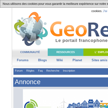
Nous utilisons des cookies pour vous garantir la meilleure expérience sur notre si
cookies.
J'ai
Le portail francophone
COMMUNAUTÉ
RESSOURCES
L' EMPLOI
Forums
Blogs
Wiki
Planet
Sites amis
Forum
Règles
Faq
Recherche
Inscription
Annonce