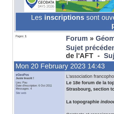
Les
inscriptions
sont ouv
Pages:
1
Forum
»
Géom
Sujet précéde
de l'AFT -
Suj
Mon 20 February 2023 14:43
eGeoPos
L'association francopho
Juste Inscrit !
Le 18e forum de la top
Lieu: Pau
Date d'inscription: 6 Oct 2011
Strasbourg, section t
Messages: 4
Site web
La topographie
indoo