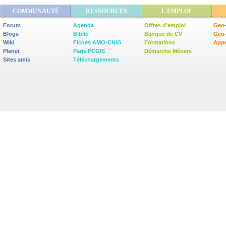
COMMUNAUTÉ
RESSOURCES
L'EMPLOI
Forum
Agenda
Offres d'emploi
Geo-
Blogs
Biblio
Banque de CV
Geo
Wiki
Fiches AMO-CNIG
Formations
Appe
Planet
Paris PCGIS
Démarche Métiers
Sites amis
Téléchargements