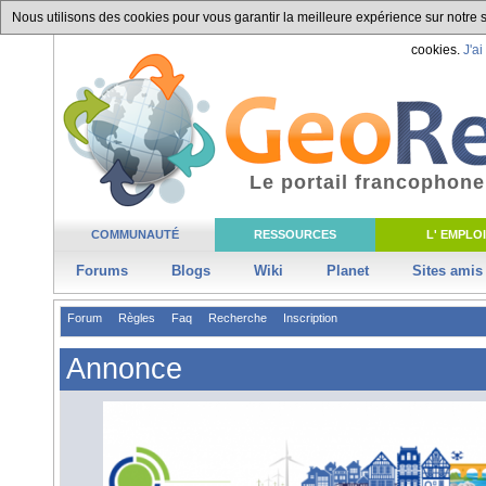
Nous utilisons des cookies pour vous garantir la meilleure expérience sur notre si
cookies.
J'ai
Le portail francophone
COMMUNAUTÉ
RESSOURCES
L' EMPLOI
Forums
Blogs
Wiki
Planet
Sites amis
Forum
Règles
Faq
Recherche
Inscription
Annonce