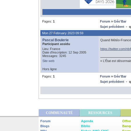
Pages:
1
Forum
»
Géo'Bar
Sujet précédent
- qu
Mon 27 February 2023 09:59
Pascal Boulerie
Quand Météo-France se
Participant assidu
Lieu: France
https://twitter.com/
Date d'inscription: 12 Sep 2005
Messages: 3245
Site web
« L'État est désormai
Hors ligne
Pages:
1
Forum
»
Géo'Bar
Sujet précédent
- qu
COMMUNAUTÉ
RESSOURCES
Forum
Agenda
Offre
Blogs
Biblio
Banq