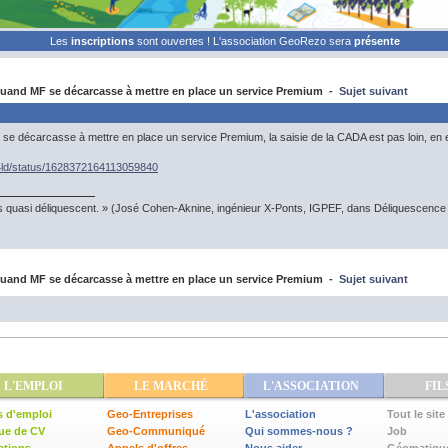
Les
inscriptions
sont ouvertes ! L'association GeoRezo sera
présente
and MF se décarcasse à mettre en place un service Premium -
Sujet suivant
 décarcasse à mettre en place un service Premium, la saisie de la CADA est pas loin, en emb
nb4ld/status/1628372164113059840
s quasi déliquescent. » (José Cohen-Aknine, ingénieur X-Ponts, IGPEF, dans Déliquescence e
and MF se décarcasse à mettre en place un service Premium -
Sujet suivant
L'EMPLOI
LE MARCHÉ
L'ASSOCIATION
FIL
s d'emploi
Geo-Entreprises
L'association
Tout le site
ue de CV
Geo-Communiqué
Qui sommes-nous ?
Job