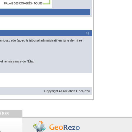
#1
uscade (avec le tribunal administratif en ligne de mire) :
t renaissance de l'État.)
Copyright Association GeoRezo
S RSS