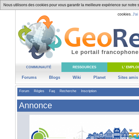
Nous utilisons des cookies pour vous garantir la meilleure expérience sur notre si
cookies.
J'ai
Le portail francophone
COMMUNAUTÉ
RESSOURCES
L' EMPLOI
Forums
Blogs
Wiki
Planet
Sites amis
Forum
Règles
Faq
Recherche
Inscription
Annonce