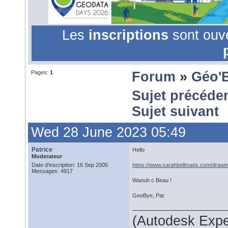
Les
inscriptions
sont ouv
Pages:
1
Forum
»
Géo'
Sujet précéde
Sujet suivant
Wed 28 June 2023 05:49
Patrice
Hello
Moderateur
Date d'inscription: 16 Sep 2005
https://www.sarahbellmaps.com/drawi
Messages: 4917
Waouh c Beau !
GeoBye, Pat
(Autodesk Expe