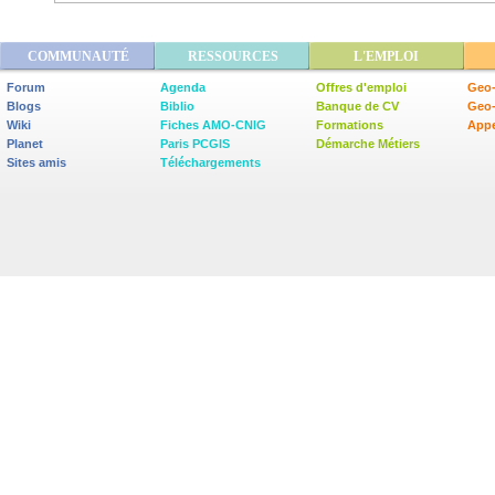
COMMUNAUTÉ
RESSOURCES
L'EMPLOI
Forum
Agenda
Offres d'emploi
Geo-
Blogs
Biblio
Banque de CV
Geo
Wiki
Fiches AMO-CNIG
Formations
Appe
Planet
Paris PCGIS
Démarche Métiers
Sites amis
Téléchargements