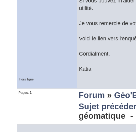
Si vous pouvez m'aider
utilité.
Je vous remercie de vot
Voici le lien vers l'enqu
Cordialment,
Katia
Hors ligne
Pages:
1
Forum
»
Géo'
Sujet précéde
géomatique 