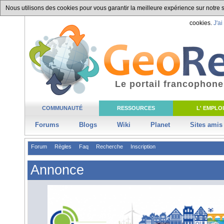
Nous utilisons des cookies pour vous garantir la meilleure expérience sur notre si
cookies.
J'ai
Le portail francophone
COMMUNAUTÉ
RESSOURCES
L' EMPLOI
Forums
Blogs
Wiki
Planet
Sites amis
Forum
Règles
Faq
Recherche
Inscription
Annonce