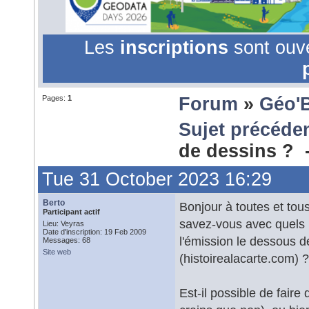
Les
inscriptions
sont ouv
Pages:
1
Forum
»
Géo'
Sujet précéde
de dessins ?
Tue 31 October 2023 16:29
Berto
Bonjour à toutes et tous
Participant actif
savez-vous avec quels 
Lieu: Veyras
Date d'inscription: 19 Feb 2009
l'émission le dessous de
Messages: 68
Site web
(histoirealacarte.com) ?
Est-il possible de faire