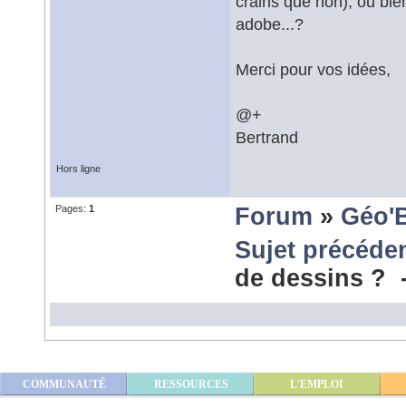
crains que non), ou bien 
adobe...?
Merci pour vos idées,
@+
Bertrand
Hors ligne
Pages:
1
Forum
»
Géo'
Sujet précéde
de dessins ?
COMMUNAUTÉ
RESSOURCES
L'EMPLOI