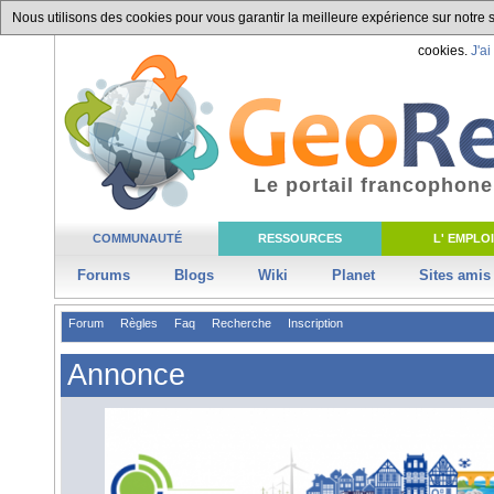
Nous utilisons des cookies pour vous garantir la meilleure expérience sur notre si
cookies.
J'ai
Le portail francophone
COMMUNAUTÉ
RESSOURCES
L' EMPLOI
Forums
Blogs
Wiki
Planet
Sites amis
Forum
Règles
Faq
Recherche
Inscription
Annonce