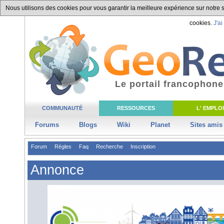
Nous utilisons des cookies pour vous garantir la meilleure expérience sur notre si
cookies.
J'ai
Le portail francophone
COMMUNAUTÉ
RESSOURCES
L' EMPLOI
Forums
Blogs
Wiki
Planet
Sites amis
Forum
Règles
Faq
Recherche
Inscription
Annonce