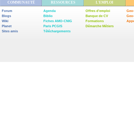
COMMUNAUTÉ
RESSOURCES
L'EMPLOI
Forum
Agenda
Offres d'emploi
Geo-
Blogs
Biblio
Banque de CV
Geo
Wiki
Fiches AMO-CNIG
Formations
Appe
Planet
Paris PCGIS
Démarche Métiers
Sites amis
Téléchargements