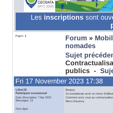
Les
inscriptions
sont ouv
Pages:
1
Forum
»
Mobil
nomades
Sujet précéde
Contractualisa
publics -
Suj
Fri 17 November 2023 17:38
Liline38
Bonjour,
Participant occasionnel
Je souhaiterais avoir un retour d'utilisa
Date d'inscription: 7 Apr 2023
Comment avez vous pu contractualiser 
Messages: 13
Merci d'avance.
Hors ligne