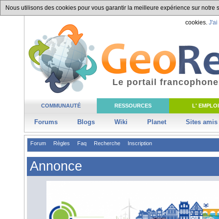
Nous utilisons des cookies pour vous garantir la meilleure expérience sur notre si
cookies.
J'ai
Le portail francophone
COMMUNAUTÉ
RESSOURCES
L' EMPLOI
Forums
Blogs
Wiki
Planet
Sites amis
Forum
Règles
Faq
Recherche
Inscription
Annonce