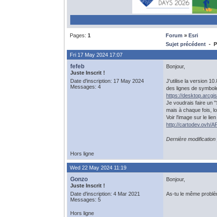
Pages:
1
Forum
»
Esri
Sujet précédent
- Pr
Fri 17 May 2024 17:07
fefeb
Bonjour,
Juste Inscrit !
Date d'inscription: 17 May 2024
J'utilise la version 1
Messages: 4
des lignes de symbol
https://desktop.arcg
Je voudrais faire un "
mais à chaque fois, lo
Voir l'image sur le lie
http://cartodev.ovh
Dernière modificatio
Hors ligne
Wed 22 May 2024 11:19
Gonzo
Bonjour,
Juste Inscrit !
Date d'inscription: 4 Mar 2021
As-tu le même problèm
Messages: 5
Hors ligne