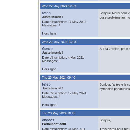
Wed 22 May 2024 12:03
fefeb
Bonjour! Merci pour v
Juste Inscrit !
pose problème au mome
Date d'inscription: 17 May 2024
Messages: 4
Hors ligne
Wed 22 May 2024 13:08
Gonzo
Sur ta version, peux 
Juste Inscrit !
Date d'inscription: 4 Mar 2021
Messages: 5
Hors ligne
Thu 23 May 2024 09:40
fefeb
Bonjour, j'ai testé l
Juste Inscrit !
symboles ponctuelles
Date d'inscription: 17 May 2024
Messages: 4
Hors ligne
Thu 23 May 2024 10:15
ondeos
Bonjour,
Participant actif
Date d'inscription: 31 Mar 2011
Trois pistes pour test