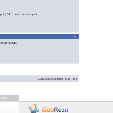
 pdf (Pdf Creator par exemple)
#7
lleure option?
Copyright Association GeoRezo
S RSS