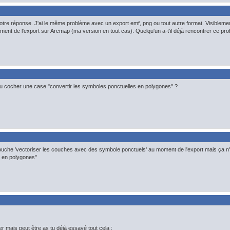
otre réponse. J'ai le même problème avec un export emf, png ou tout autre format. Visiblement
nt de l'export sur Arcmap (ma version en tout cas). Quelqu'un a-t'il déjà rencontrer ce pr
tu cocher une case "convertir les symboles ponctuelles en polygones" ?
a couche 'vectoriser les couches avec des symbole ponctuels' au moment de l'export mais ça n'
 en polygones"
er mais peut être as tu déjà essayé tout cela :