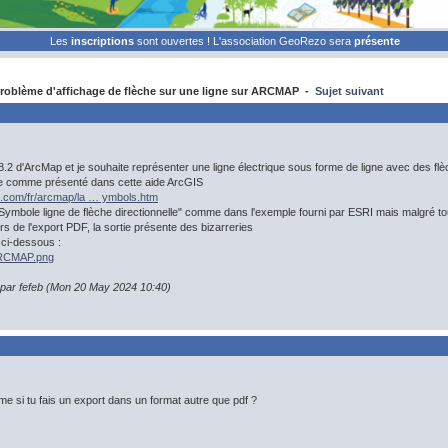
Les
inscriptions
sont ouvertes ! L'association GeoRezo sera
présente
oblème d'affichage de flèche sur une ligne sur ARCMAP -
Sujet suivant
0.8.2 d'ArcMap et je souhaite représenter une ligne électrique sous forme de ligne avec des flèc
e comme présenté dans cette aide ArcGIS
is.com/fr/arcmap/la … ymbols.htm
Symbole ligne de flèche directionnelle" comme dans l'exemple fourni par ESRI mais malgré tout 
rs de l'export PDF, la sortie présente des bizarreries
n ci-dessous :
/ARCMAP.png
n par fefeb (Mon 20 May 2024 10:40)
e si tu fais un export dans un format autre que pdf ?