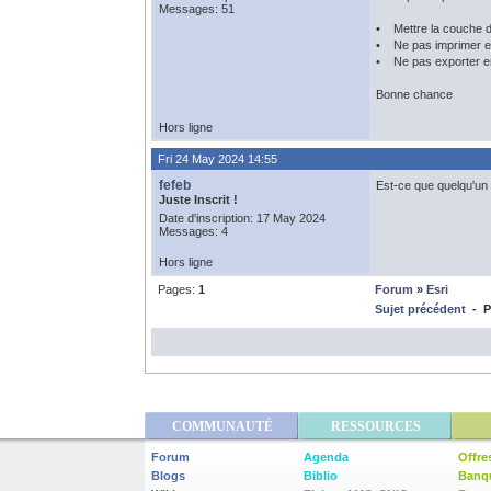
Messages: 51
• Mettre la couche de
• Ne pas imprimer en
• Ne pas exporter en 
Bonne chance
Hors ligne
Fri 24 May 2024 14:55
fefeb
Est-ce que quelqu'un 
Juste Inscrit !
Date d'inscription: 17 May 2024
Messages: 4
Hors ligne
Pages:
1
Forum
»
Esri
Sujet précédent
- Pr
COMMUNAUTÉ
RESSOURCES
Forum
Agenda
Offre
Blogs
Biblio
Banq