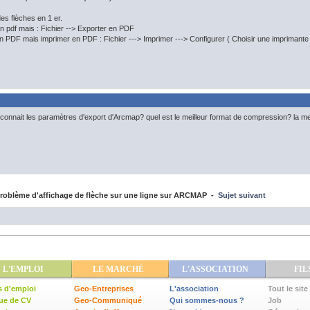
s flèches en 1 er.
 pdf mais : Fichier --> Exporter en PDF
PDF mais imprimer en PDF : Fichier ---> Imprimer ---> Configurer ( Choisir une imprimante
connait les paramètres d'export d'Arcmap? quel est le meilleur format de compression? la mei
oblème d'affichage de flèche sur une ligne sur ARCMAP -
Sujet suivant
L'EMPLOI
LE MARCHÉ
L'ASSOCIATION
FIL
s d'emploi
Geo-Entreprises
L'association
Tout le site
ue de CV
Geo-Communiqué
Qui sommes-nous ?
Job