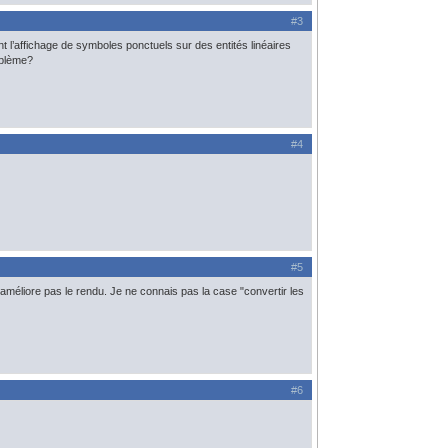
#3
 l’affichage de symboles ponctuels sur des entités linéaires
oblème?
#4
#5
améliore pas le rendu. Je ne connais pas la case "convertir les
#6