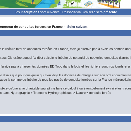
Les
inscriptions
sont ouvertes ! L'association GeoRezo sera
présente
ongueur de conduites forcees en France -
Sujet suivant
e le linéaire total de conduites forcées en France, mais je n'arrive pas à avoir les bonnes do
iel Grass Gis grâce auquel j'ai déjà calculé le linéaire du potentiel de nouvelles conduites d'apr
arrive pas à charger les données BD Topo dans le logiciel, les fichiers sont trop lourds et à 
me disais que pour quelqu'un qui avait déjà les données de chargés sur son ordi et qui maitris
 fasse la somme du linéaire de tous les tracés de conduite forcées sur la France métropolitain
, est-ce qu'une âme charitable saurait me faire ce calcul ? ou éventuellement extraire les trac
nt dans Hydrographie > Tronçons Hydrographiques > Nature = conduite forcée