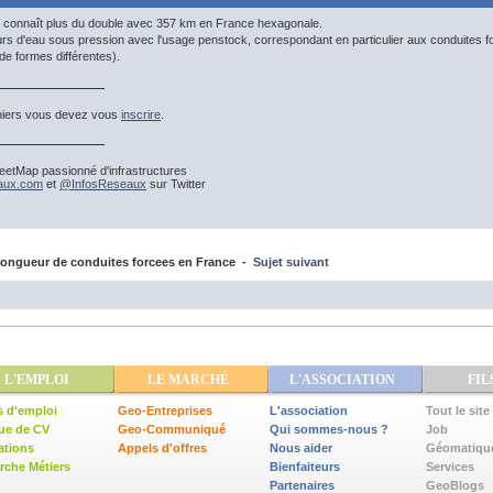
connaît plus du double avec 357 km en France hexagonale.
rs d'eau sous pression avec l'usage penstock, correspondant en particulier aux conduites for
de formes différentes).
hiers vous devez vous
inscrire
.
etMap passionné d'infrastructures
eaux.com
et
@InfosReseaux
sur Twitter
ongueur de conduites forcees en France -
Sujet suivant
L'EMPLOI
LE MARCHÉ
L'ASSOCIATION
FIL
s d'emploi
Geo-Entreprises
L'association
Tout le site
ue de CV
Geo-Communiqué
Qui sommes-nous ?
Job
ations
Appels d'offres
Nous aider
Géomatiqu
che Métiers
Bienfaiteurs
Services
Partenaires
GeoBlogs