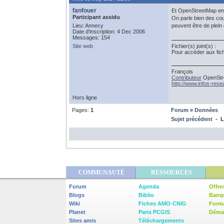
fanfouer
Et OpenStreetMap en 
Participant assidu
On parle bien des cou
Lieu: Annecy
peuvent être de plein 
Date d'inscription: 4 Dec 2006
Messages: 154
Site web
Fichier(s) joint(s) :
Pour accéder aux fic
François
Contributeur
OpenStre
http://www.infos-res
Hors ligne
Pages:
1
Forum
»
Données
Sujet précédent
- L
COMMUNAUTÉ
RESSOURCES
Forum
Agenda
Offre
Blogs
Biblio
Banq
Wiki
Fiches AMO-CNIG
Form
Planet
Paris PCGIS
Démar
Sites amis
Téléchargements