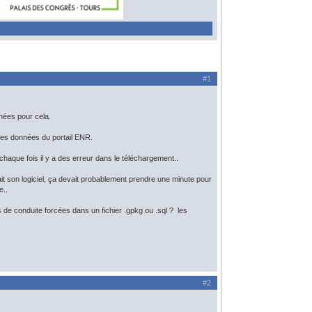
#1
nnées pour cela.
ès les données du portail ENR.
chaque fois il y a des erreur dans le téléchargement..
ait son logiciel, ça devait probablement prendre une minute pour
e..
és de conduite forcées dans un fichier .gpkg ou .sql ? les
#2