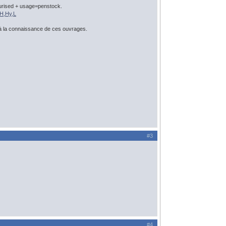
urised + usage=penstock.
/H,Hy,L
p à la connaissance de ces ouvrages.
#3
#4