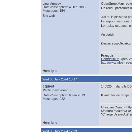
Lieu: Annecy
OpenStreetMap reste 
Date d'inscription: 4 Dec 2006
Un rendu particulier i
Messages: 154
Site web
J'ai eu le plaisir de
Le support est consul
Le replay est aussi e
Au plaisir
Dernière modification
François
Contributeur
OpenStre
http://www.infos-res
Hors ligne
Wed 03 July 2024 10:17
cquest
146825 m dans la BD 
Participant assidu
Date d'inscription: 6 Jan 2013
Il faut plus de temps 
Messages: 922
Christian Quest -
htt
Membre fondateur et 
"Chargé de produit" à 
Hors ligne
Wed 03 July 2024 12:39