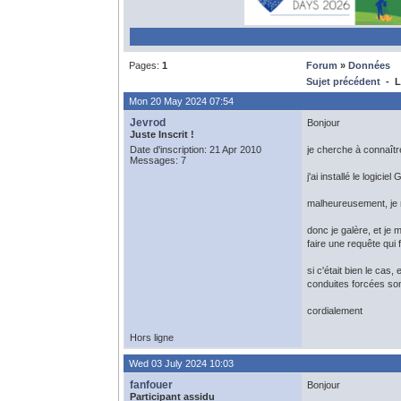
Pages:
1
Forum
»
Données
Sujet précédent
- L
Mon 20 May 2024 07:54
Jevrod
Bonjour
Juste Inscrit !
Date d'inscription: 21 Apr 2010
je cherche à connaîtr
Messages: 7
j'ai installé le logic
malheureusement, je n'
donc je galère, et je 
faire une requête qui
si c'était bien le cas
conduites forcées so
cordialement
Hors ligne
Wed 03 July 2024 10:03
fanfouer
Bonjour
Participant assidu