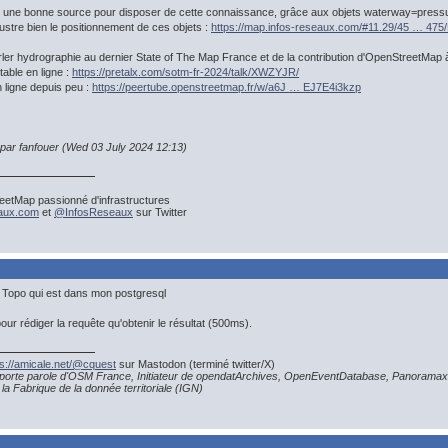
une bonne source pour disposer de cette connaissance, grâce aux objets waterway=press
llustre bien le positionnement de ces objets :
https://map.infos-reseaux.com/#11.29/45 … 475
 parler hydrographie au dernier State of The Map France et de la contribution d'OpenStreetMa
table en ligne :
https://pretalx.com/sotm-fr-2024/talk/XWZYJR/
n ligne depuis peu :
https://peertube.openstreetmap.fr/w/a6J … EJ7E4i3kzp
 par fanfouer (Wed 03 July 2024 12:13)
etMap passionné d'infrastructures
eaux.com
et
@InfosReseaux
sur Twitter
Topo qui est dans mon postgresql
pour rédiger la requête qu'obtenir le résultat (500ms).
ps://amicale.net/@cquest
sur Mastodon (terminé twitter/X)
porte parole d'OSM France, Initiateur de opendatArchives, OpenEventDatabase, Panoramax
la Fabrique de la donnée territoriale (IGN)