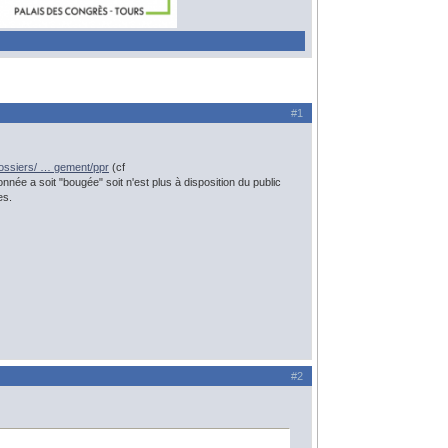
#1
dossiers/ … gement/ppr
(cf
née a soit "bougée" soit n'est plus à disposition du public
es.
#2