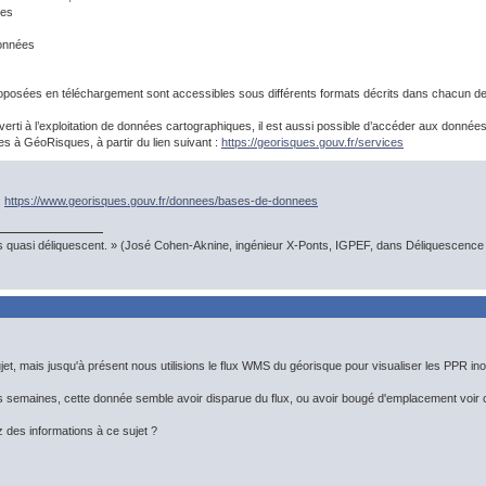
ées
onnées
posées en téléchargement sont accessibles sous différents formats décrits dans chacun de
verti à l’exploitation de données cartographiques, il est aussi possible d’accéder aux donné
s à GéoRisques, à partir du lien suivant :
https://georisques.gouv.fr/services
:
https://www.georisques.gouv.fr/donnees/bases-de-donnees
s quasi déliquescent. » (José Cohen-Aknine, ingénieur X-Ponts, IGPEF, dans Déliquescence e
et, mais jusqu'à présent nous utilisions le flux WMS du géorisque pour visualiser les PPR inond
rs semaines, cette donnée semble avoir disparue du flux, ou avoir bougé d'emplacement voir
des informations à ce sujet ?