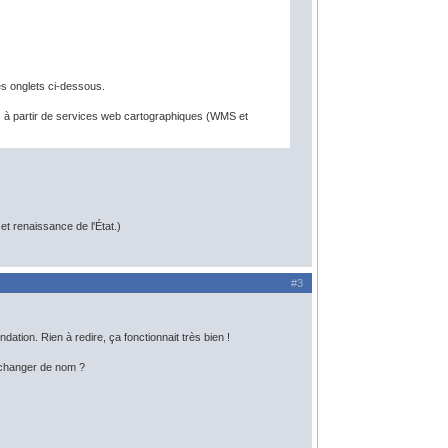
s onglets ci-dessous.
es à partir de services web cartographiques (WMS et
t renaissance de l'État.)
#3
ation. Rien à redire, ça fonctionnait très bien !
 changer de nom ?