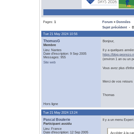
Pages:
1
Forum
»
Données
Sujet précédent
- D
Tue 21 May 2024 10:56
ThomasG
Bonjour,
Membre
Lieu: Nantes
Il y a quelques anné
Date d'inscription: 9 Sep 2005
https://blog.georezo.
Messages: 955
(environ 1 an ou un p
Site web
Vous avez plus d'info
Merci de vos retours
Thomas
Hors ligne
Tue 21 May 2024 13:24
Pascal Boulerie
Il y a un menu Expert
Participant assidu
Lieu: France
Date d'inscription: 12 Sep 2005
Accéder à la car