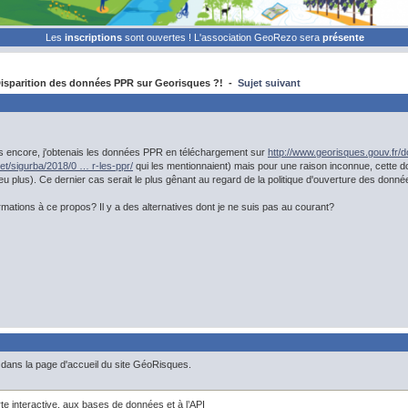
Les
inscriptions
sont ouvertes ! L'association GeoRezo sera
présente
isparition des données PPR sur Georisques ?! -
Sujet suivant
es encore, j'obtenais les données PPR en téléchargement sur
http://www.georisques.gouv.fr/
net/sigurba/2018/0 … r-les-ppr/
qui les mentionnaient) mais pour une raison inconnue, cette don
eu plus). Ce dernier cas serait le plus gênant au regard de la politique d'ouverture des donné
rmations à ce propos? Il y a des alternatives dont je ne suis pas au courant?
 dans la page d'accueil du site GéoRisques.
te interactive, aux bases de données et à l’API