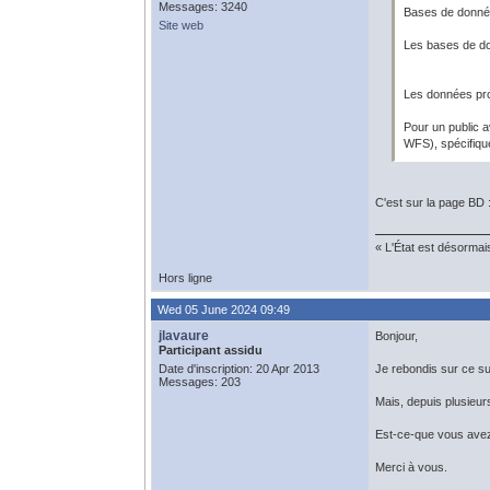
Messages: 3240
Bases de donn
Site web
Les bases de d
Les données pro
Pour un public a
WFS), spécifique
C'est sur la page BD 
« L'État est désormai
Hors ligne
Wed 05 June 2024 09:49
jlavaure
Bonjour,
Participant assidu
Date d'inscription: 20 Apr 2013
Je rebondis sur ce suj
Messages: 203
Mais, depuis plusieu
Est-ce-que vous avez 
Merci à vous.