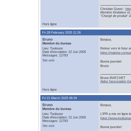
Christian Quest -
htt
Membre fondateur et 
"Chargé de produit" à 
Hors ligne
Fri 28 February 2025 11:26
Bruno
Bonjour,
Membre du bureau
Lieu: Toulouse
Retour vers le futur a
Date d'inscription: 22 Jun 2005
https://makina-corpus
Messages: 12783
Site web
Bonne journée!
Bruno
Bruno IRATCHET
Aidez l'association 
Hors ligne
Fri 21 March 2025 08:34
Bruno
Bonjour,
Membre du bureau
Lieu: Toulouse
L'IPR a mis en ligne l
Date d'inscription: 22 Jun 2005
https://www.institutp
Messages: 12783
Site web
Bonne journée!