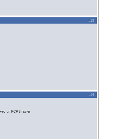
#13
#14
 avec un PCRS raster: