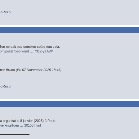
GeoRezo!
l'on ne sait pas combien coûte tout cela:
n.com/posts/geo-vend … 7312-y1AW/
n par Bruno (Fri 07 November 2025 18:46)
GeoRezo!
st organisé le 8 janvier (2026) à Paris:
elier-intelligen … 30155.html