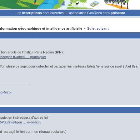
Les
inscriptions
sont ouvertes ! L'association GeoRezo sera
présente
formation géographique et intelligence artificielle -
Sujet suivant
 bon article de l'Institut Paris Région (IPR):
arisregion.fr/amen … graphique/
n utilise ce sujet pour collecter et partager les meilleurs billets/liens sur ce sujet (IA et IG).
GeoRezo!
sujet en intéressera d’autres ici :
4/06/lintelligen … e-de-lign/
ir partagé le lien sur mon réseau social pro)