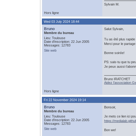
Sylvain M.
Hors ligne
Wed 03 July 2024 18:44
Bruno
Salut Sylvain,
Membre du bureau
Lieu: Toulouse
Tu as été plus rapide
Date d'inscription: 22 Jun 2005
Merci pour le partage 
Messages: 12783
Site web
Bonne soirée!
PS: sais-tu que tu pe
Je peux aussi t'abonn
Bruno IRATCHET
Aidez l'association 
Hors ligne
Fri 22 November 2024 19:14
Bruno
Bonsoir,
Membre du bureau
Lieu: Toulouse
Je mets ce lien ici po
Date d'inscription: 22 Jun 2005
https://medialab.gith
Messages: 12783
Site web
Bon we!