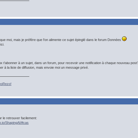
 que moi, mais je préfère que l'on alimente ce sujet épinglé dans le forum Données
ici.
ux t'abonner à un sujet, dans un forum, pour recevoir une notification à chaque nouveau post
er à la liste de diffusion, mais envoie moi un message privé.
GeoRezo!
ur le retrouver facilement:
ub.io/ShapingAI/#cas