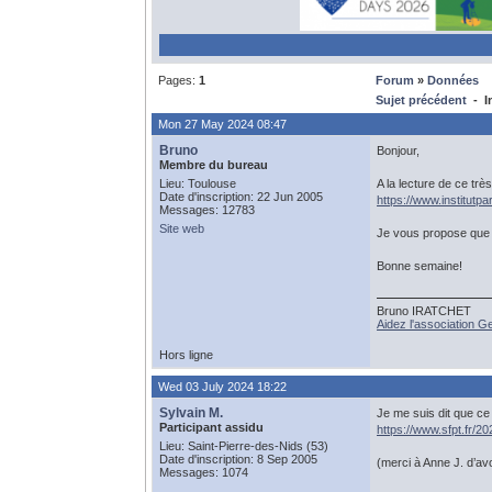
Pages:
1
Forum
»
Données
Sujet précédent
- In
Mon 27 May 2024 08:47
Bruno
Bonjour,
Membre du bureau
Lieu: Toulouse
A la lecture de ce très
Date d'inscription: 22 Jun 2005
https://www.institutp
Messages: 12783
Site web
Je vous propose que l'o
Bonne semaine!
Bruno IRATCHET
Aidez l'association 
Hors ligne
Wed 03 July 2024 18:22
Sylvain M.
Je me suis dit que ce 
Participant assidu
https://www.sfpt.fr/202
Lieu: Saint-Pierre-des-Nids (53)
Date d'inscription: 8 Sep 2005
(merci à Anne J. d’avo
Messages: 1074