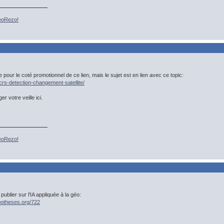
GeoRezo!
our le coté promotionnel de ce lien, mais le sujet est en lien avec ce topic:
rs-detection-changement-satellite/
r votre veille ici.
GeoRezo!
blier sur l'IA appliquée à la géo:
ypotheses.org/722