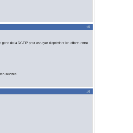
#5
es gens de la DGFIP pour essayer d'optimiser les efforts entre
pen science ...
#6