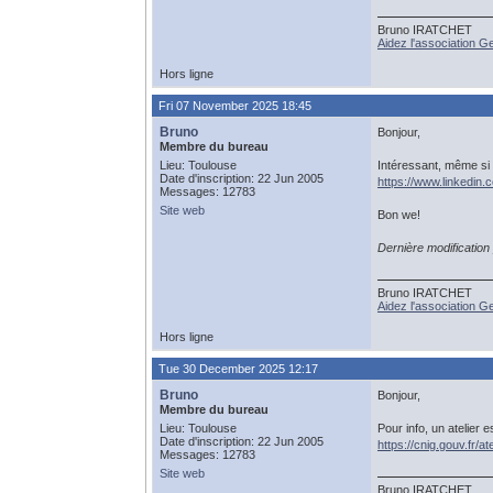
Bruno IRATCHET
Aidez l'association 
Hors ligne
Fri 07 November 2025 18:45
Bruno
Bonjour,
Membre du bureau
Lieu: Toulouse
Intéressant, même si 
Date d'inscription: 22 Jun 2005
https://www.linkedi
Messages: 12783
Site web
Bon we!
Dernière modificatio
Bruno IRATCHET
Aidez l'association 
Hors ligne
Tue 30 December 2025 12:17
Bruno
Bonjour,
Membre du bureau
Lieu: Toulouse
Pour info, un atelier e
Date d'inscription: 22 Jun 2005
https://cnig.gouv.fr/at
Messages: 12783
Site web
Bruno IRATCHET