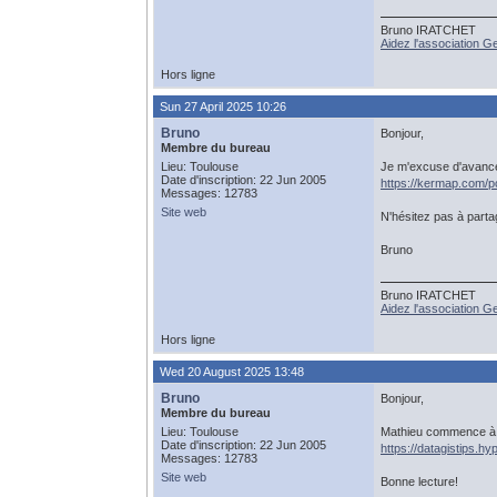
Bruno IRATCHET
Aidez l'association 
Hors ligne
Sun 27 April 2025 10:26
Bruno
Bonjour,
Membre du bureau
Lieu: Toulouse
Je m'excuse d'avance p
Date d'inscription: 22 Jun 2005
https://kermap.com/pc
Messages: 12783
Site web
N'hésitez pas à partage
Bruno
Bruno IRATCHET
Aidez l'association 
Hors ligne
Wed 20 August 2025 13:48
Bruno
Bonjour,
Membre du bureau
Lieu: Toulouse
Mathieu commence à pu
Date d'inscription: 22 Jun 2005
https://datagistips.h
Messages: 12783
Site web
Bonne lecture!