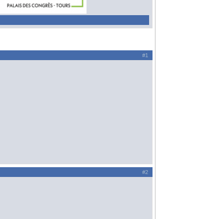
#1
#2