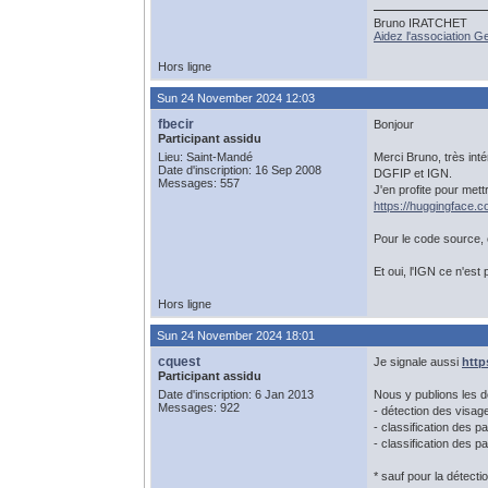
Bruno IRATCHET
Aidez l'association 
Hors ligne
Sun 24 November 2024 12:03
fbecir
Bonjour
Participant assidu
Lieu: Saint-Mandé
Merci Bruno, très int
Date d'inscription: 16 Sep 2008
DGFIP et IGN.
Messages: 557
J'en profite pour mett
https://huggingface.
Pour le code source, c
Et oui, l'IGN ce n'es
Hors ligne
Sun 24 November 2024 18:01
cquest
Je signale aussi
http
Participant assidu
Date d'inscription: 6 Jan 2013
Nous y publions les 
Messages: 922
- détection des visag
- classification des 
- classification des 
* sauf pour la détect