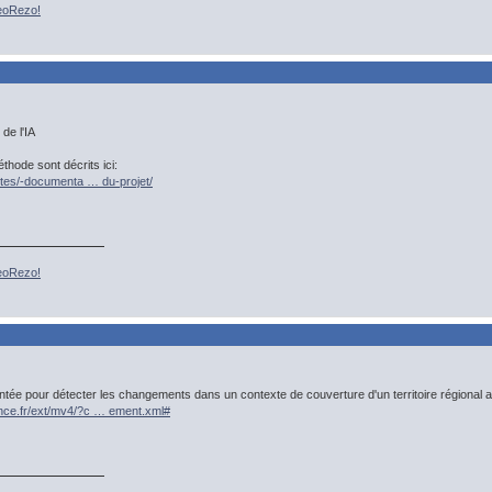
GeoRezo!
de l'IA
thode sont décrits ici:
alites/-documenta … du-projet/
GeoRezo!
ientée pour détecter les changements dans un contexte de couverture d'un territoire régional
ance.fr/ext/mv4/?c … ement.xml#