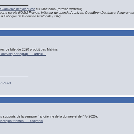
ps://amicale.net/@cquest
sur Mastodon (terminé twitter/X)
porte parole d'OSM France, Initiateur de opendatArchives, OpenEventDatabase, Panoramax
la Fabrique de la donnée territoriale (IGN)
vec ce billet de 2020 produit pas Makina:
.com/sig-cartograp … -article-1
GeoRezo!
es supports de la semaine francilienne de la donnée et de l'IA (2025):
arisregion.fr/amen … -citoyens/