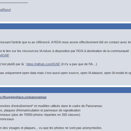
GeoRezo!
éressant l'article que tu as référencé. A l'IGN nous avons effectivement été en contact avec l
re le lien sur les ressources IA mises à disposition par l'IGN à destination de la communauté :
co/IGNF
'est plutôt par là :
https://github.com/IGNF
(il n'y a pas que de l'IA ...)
t pas uniquement open data mais c'est aussi open source, open IA dataset, open IA model et o
s://huggingface.co/panoramax
données d'entraînement* et modèles utilisés dans le cadre de Panoramax:
es, plaques d'immatriculation et panneaux de signalisation
panneaux (plus de 70000 photos réparties en 260 classes).
panonceaux
ion des visages et plaques... vu que les photos ne sont pas anonymisées.