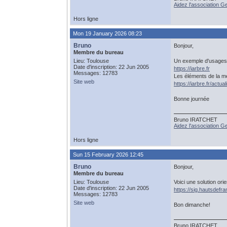
Aidez l'association 
Hors ligne
Mon 19 January 2026 08:23
Bruno
Bonjour,
Membre du bureau
Lieu: Toulouse
Un exemple d'usages 
Date d'inscription: 22 Jun 2005
https://iarbre.fr
Messages: 12783
Les éléments de la mé
Site web
https://iarbre.fr/actu
Bonne journée
Bruno IRATCHET
Aidez l'association 
Hors ligne
Sun 15 February 2026 12:45
Bruno
Bonjour,
Membre du bureau
Lieu: Toulouse
Voici une solution or
Date d'inscription: 22 Jun 2005
https://sig.hautsdefr
Messages: 12783
Site web
Bon dimanche!
Bruno IRATCHET