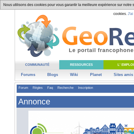
Nous utilisons des cookies pour vous garantir la meilleure expérience sur notre si
cookies.
J'ai
Le portail francophone
COMMUNAUTÉ
RESSOURCES
L' EMPLOI
Forums
Blogs
Wiki
Planet
Sites amis
Forum
Règles
Faq
Recherche
Inscription
Annonce