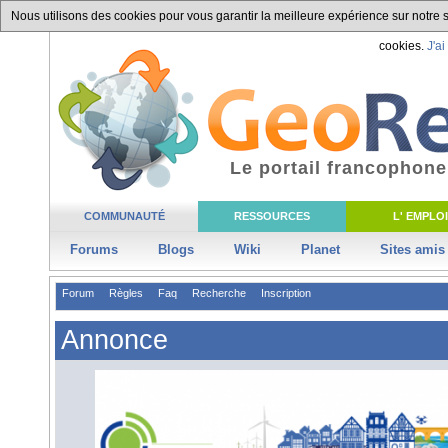
Nous utilisons des cookies pour vous garantir la meilleure expérience sur notre si
cookies.
J'ai
Le portail francophone
COMMUNAUTÉ
RESSOURCES
L' EMPLOI
Forums
Blogs
Wiki
Planet
Sites amis
Forum
Règles
Faq
Recherche
Inscription
Annonce