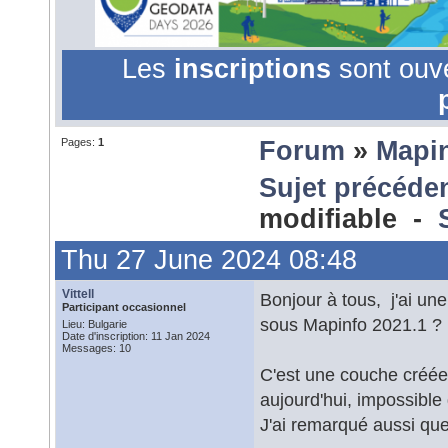
Les
inscriptions
sont ouv
Pages:
1
Forum
»
Mapi
Sujet précéde
modifiable -
Thu 27 June 2024 08:48
Vittell
Bonjour à tous, j'ai u
Participant occasionnel
sous Mapinfo 2021.1 ?
Lieu: Bulgarie
Date d'inscription: 11 Jan 2024
Messages: 10
C'est une couche créée 
aujourd'hui, impossible 
J'ai remarqué aussi que