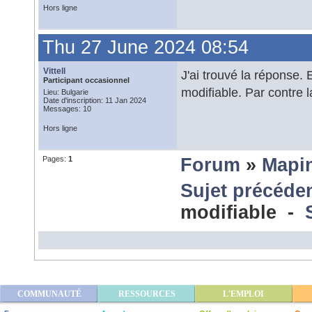
Hors ligne
Thu 27 June 2024 08:54
Vittell
J'ai trouvé la réponse. 
Participant occasionnel
modifiable. Par contre l
Lieu: Bulgarie
Date d'inscription: 11 Jan 2024
Messages: 10
Hors ligne
Pages:
1
Forum
»
Mapi
Sujet précéde
modifiable -
COMMUNAUTÉ
RESSOURCES
L'EMPLOI