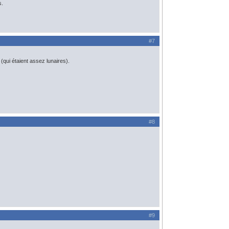
s.
#7
(qui étaient assez lunaires).
#8
#9