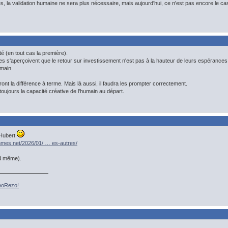
 la validation humaine ne sera plus nécessaire, mais aujourd'hui, ce n'est pas encore le ca
até (en tout cas la première).
s s'aperçoivent que le retour sur investissement n'est pas à la hauteur de leurs espérances 
umain.
eront la différence à terme. Mais là aussi, il faudra les prompter correctement.
 toujours la capacité créative de l'humain au départ.
 Hubert
thmes.net/2026/01/ … es-autres/
d même).
GeoRezo!