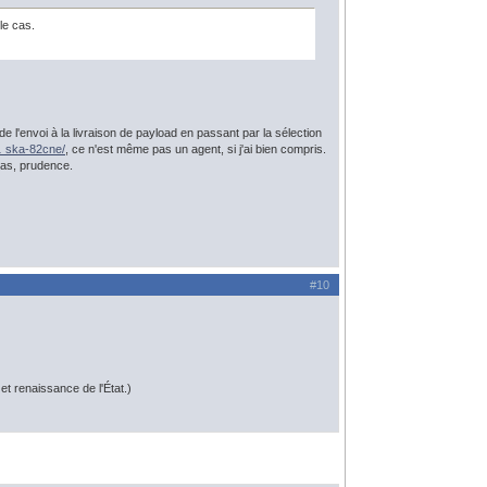
le cas.
de l'envoi à la livraison de payload en passant par la sélection
… ska-82cne/
, ce n'est même pas un agent, si j'ai bien compris.
cas, prudence.
#10
t renaissance de l'État.)