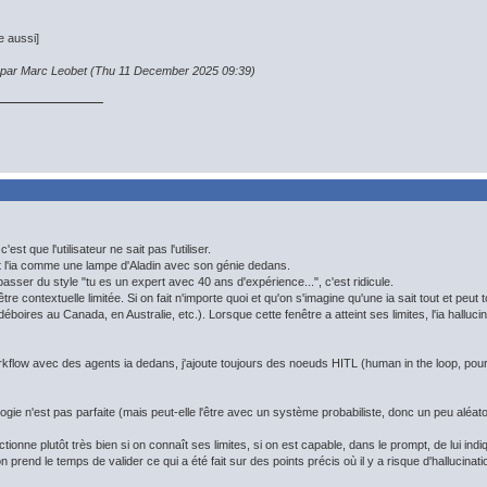
e aussi]
n par Marc Leobet (Thu 11 December 2025 09:39)
est que l'utilisateur ne sait pas l'utiliser.
 l'ia comme une lampe d'Aladin avec son génie dedans.
sser du style "tu es un expert avec 40 ans d'expérience...", c'est ridicule.
re contextuelle limitée. Si on fait n'importe quoi et qu'on s'imagine qu'une ia sait tout et peut 
boires au Canada, en Australie, etc.). Lorsque cette fenêtre a atteint ses limites, l'ia halluci
rkflow avec des agents ia dedans, j'ajoute toujours des noeuds HITL (human in the loop, pour 
logie n'est pas parfaite (mais peut-elle l'être avec un système probabiliste, donc un peu aléato
onctionne plutôt très bien si on connaît ses limites, si on est capable, dans le prompt, de lui in
n prend le temps de valider ce qui a été fait sur des points précis où il y a risque d'hallucinati