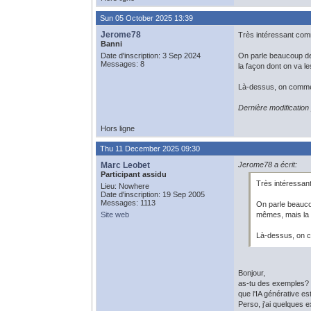
Sun 05 October 2025 13:39
Jerome78
Très intéressant comme
Banni
Date d'inscription: 3 Sep 2024
On parle beaucoup de 
Messages: 8
la façon dont on va le
Là-dessus, on commenc
Dernière modificatio
Hors ligne
Thu 11 December 2025 09:30
Marc Leobet
Jerome78 a écrit:
Participant assidu
Très intéressant 
Lieu: Nowhere
Date d'inscription: 19 Sep 2005
Messages: 1113
On parle beaucou
Site web
mêmes, mais la f
Là-dessus, on co
Bonjour,
as-tu des exemples? D
que l'IA générative e
Perso, j'ai quelques 