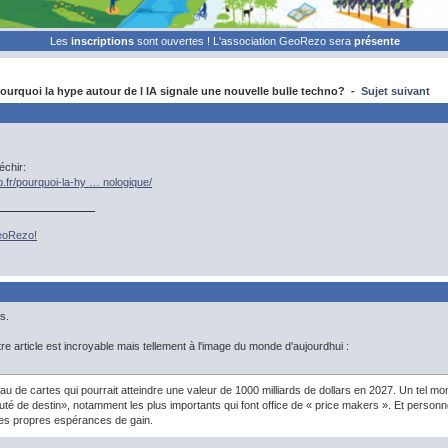
Les
inscriptions
sont ouvertes ! L'association GeoRezo sera
présente
urquoi la hype autour de l IA signale une nouvelle bulle techno? -
Sujet suivant
échir:
.fr/pourquoi-la-hy … nologique/
GeoRezo!
s.
re article est incroyable mais tellement à l'image du monde d'aujourdhui :
eau de cartes qui pourrait atteindre une valeur de 1000 milliards de dollars en 2027. Un tel m
 de destin», notamment les plus importants qui font office de « price makers ». Et personne 
es propres espérances de gain.