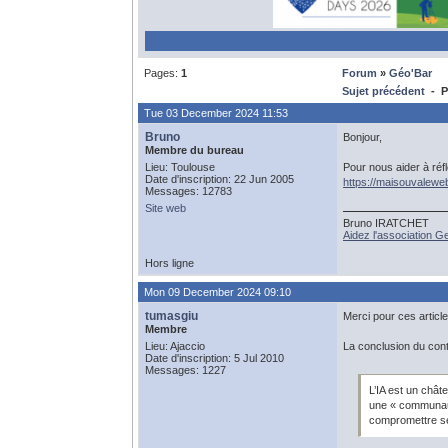
Pages:
1
Forum
»
Géo'Bar
Sujet précédent
- Po
Tue 03 December 2024 11:53
Bruno
Bonjour,
Membre du bureau
Lieu: Toulouse
Pour nous aider à réfl
Date d'inscription: 22 Jun 2005
https://maisouvaleweb
Messages: 12783
Site web
Bruno IRATCHET
Aidez l'association 
Hors ligne
Mon 09 December 2024 09:10
tumasgiu
Merci pour ces article
Membre
Lieu: Ajaccio
La conclusion du cont
Date d'inscription: 5 Jul 2010
Messages: 1227
L’IA est un chât
une « communauté
compromettre s