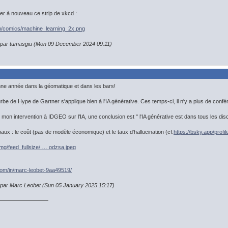
ter à nouveau ce strip de xkcd :
m/comics/machine_learning_2x.png
n par tumasgiu (Mon 09 December 2024 09:11)
nne année dans la géomatique et dans les bars!
rbe de Hype de Gartner s'applique bien à l'IA générative. Ces temps-ci, il n'y a plus de confér
 mon intervention à IDGEO sur l'IA, une conclusion est " l'IA générative est dans tous les dis
aux : le coût (pas de modèle économique) et le taux d'hallucination (cf.
https://bsky.app/profi
img/feed_fullsize/ … odzsa.jpeg
.com/in/marc-leobet-9aa49519/
n par Marc Leobet (Sun 05 January 2025 15:17)