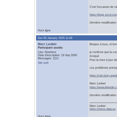
C'est l'occasion de ci
https://imgs.xkcd.co
Dernière modificatio
Hors ligne
Sun 05 January 2025 11:56
Marc Leobet
Bonjour à tous, et bo
Participant assidu
Lieu: Nowhere
je confirme que la cou
Date d'inscription: 19 Sep 2005
évoqué.
Messages: 1113
Pour la mise à jour de
Site web
Les problèmes princip
https://cdn.bsky.app/
Marc Leobet
https://www.linkedin
Dernière modificatio
Marc Leobet
https://mens-data.eu
Hors ligne