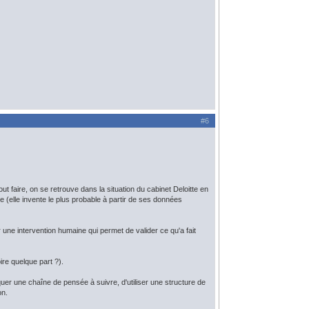
#6
tout faire, on se retrouve dans la situation du cabinet Deloitte en
ne (elle invente le plus probable à partir de ses données
une intervention humaine qui permet de valider ce qu'a fait
ire quelque part ?).
diquer une chaîne de pensée à suivre, d'utiliser une structure de
on.