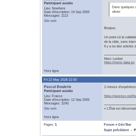
Participant assidu
Dans quelques an
Lieu: Nowhere
olivier
Date d'inscription: 19 Sep 2005
Messages: 1113
Site web
Bonjour,
Un point où la validat
de la cible, sans int
Il y a eu des article
Marc Leobet
https://mens-data.eu
Hors ligne
Fri 22 May 2026 22:55
Pascal Boulerie
2 retours d’expérien
Participant assidu
Lieu: France
https://georezo.net/
Date d'inscription: 12 Sep 2005
Messages: 3240
Site web
« L'État est désormai
Hors ligne
Pages:
1
Forum
»
Géo'Bar
Sujet précédent
- Po