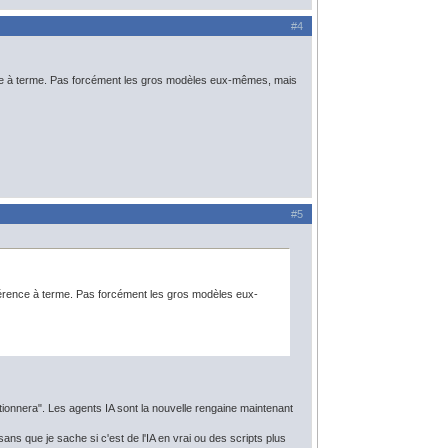
#4
ence à terme. Pas forcément les gros modèles eux-mêmes, mais
#5
ifférence à terme. Pas forcément les gros modèles eux-
tionnera". Les agents IA sont la nouvelle rengaine maintenant
ns que je sache si c'est de l'IA en vrai ou des scripts plus