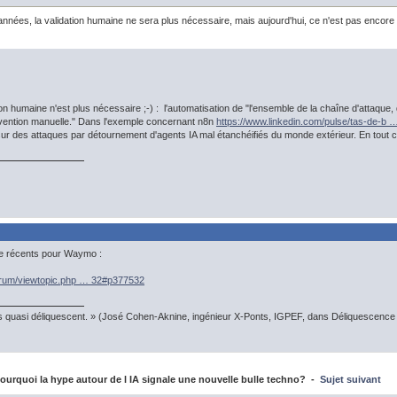
nées, la validation humaine ne sera plus nécessaire, mais aujourd'hui, ce n'est pas encore 
ion humaine n'est plus nécessaire ;-) : l'automatisation de "l'ensemble de la chaîne d'attaque, 
ervention manuelle." Dans l'exemple concernant n8n
https://www.linkedin.com/pulse/tas-de-b 
s sur des attaques par détournement d'agents IA mal étanchéifiés du monde extérieur. En tout 
ce récents pour Waymo :
forum/viewtopic.php … 32#p377532
s quasi déliquescent. » (José Cohen-Aknine, ingénieur X-Ponts, IGPEF, dans Déliquescence e
urquoi la hype autour de l IA signale une nouvelle bulle techno? -
Sujet suivant