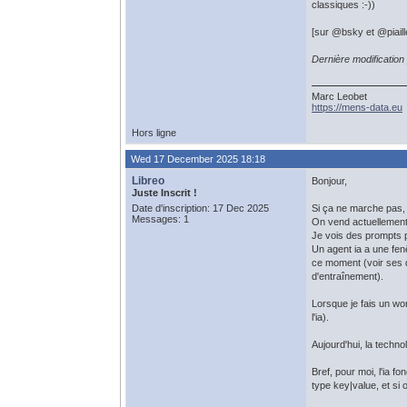
classiques :-))
[sur @bsky et @piaill
Dernière modificatio
Marc Leobet
https://mens-data.eu
Hors ligne
Wed 17 December 2025 18:18
Libreo
Bonjour,
Juste Inscrit !
Date d'inscription: 17 Dec 2025
Si ça ne marche pas, c'
Messages: 1
On vend actuellement
Je vois des prompts pa
Un agent ia a une fenêt
ce moment (voir ses dé
d'entraînement).
Lorsque je fais un wo
l'ia).
Aujourd'hui, la techno
Bref, pour moi, l'ia f
type key|value, et si o