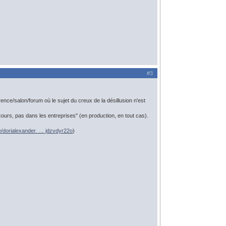
#3
ence/salon/forum où le sujet du creux de la désillusion n'est
cours, pas dans les entreprises" (en production, en tout cas).
le/dorialexander. … jdzvdyr22o
)