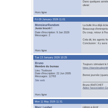
Dans quelques années,
olivier
Hors ligne
Fri 09 January 2026 11:01
MonsieurRandom
La bulle IA a déjà écl
Juste Inscrit !
Beaucoup d'entreprise
Date d'inscription: 9 Jan 2026
Du coup, retour à l'h
Messages: 2
Cela dit, les agents f
Conclusion : il y aura
Hors ligne
Tue 13 January 2026 10:25
Bruno
Toujours stimulant le
Membre du bureau
https://danslesalgori
Lieu: Toulouse
Date d'inscription: 22 Jun 2005
Bonne journée (quan
Messages: 12783
Site web
Bruno IRATCHET
Aidez l'association 
Hors ligne
Mon 11 May 2026 11:31
Marc Leobet
Libreo a écrit: