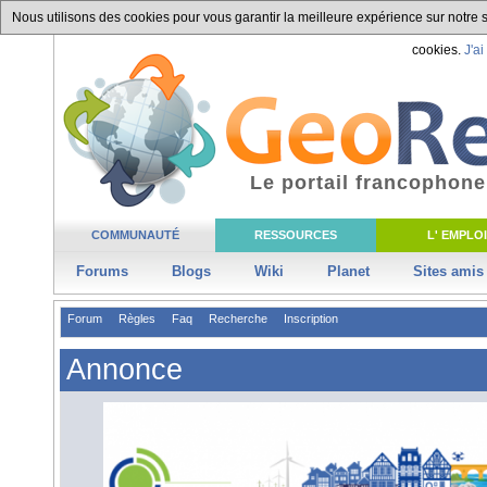
Nous utilisons des cookies pour vous garantir la meilleure expérience sur notre si
cookies.
J'ai
Le portail francophone
COMMUNAUTÉ
RESSOURCES
L' EMPLOI
Forums
Blogs
Wiki
Planet
Sites amis
Forum
Règles
Faq
Recherche
Inscription
Annonce