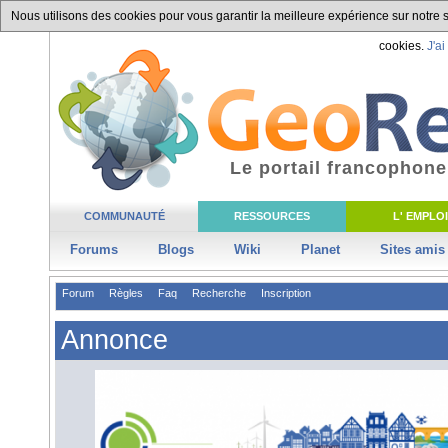
Nous utilisons des cookies pour vous garantir la meilleure expérience sur notre si
cookies.
J'ai
Le portail francophone
COMMUNAUTÉ
RESSOURCES
L' EMPLOI
Forums
Blogs
Wiki
Planet
Sites amis
Forum
Règles
Faq
Recherche
Inscription
Annonce