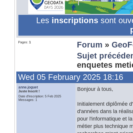
Les
inscriptions
sont ouv
Pages:
1
Forum
»
GeoF
Sujet précéde
enquetes met
Wed 05 February 2025 18:16
anne.joguet
Bonjour à tous,
Juste Inscrit !
Date d'inscription: 5 Feb 2025
Messages: 1
Initialement diplômée d'
d'années dans la réalis
pour l'informatique et 
métier plus technique ma