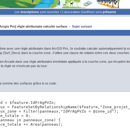
Les
inscriptions
sont ouvertes ! L'association GeoRezo sera
présente
rcgis Pro] règle attributaire calculer surface -
Sujet suivant
lème avec une règle attributaire dans ArcGIS Pro. Je souhaite calculer automatiquement l
mp (Surf_Reco) dans la couche zone. J’utilise une classe de relation entre ces deux couche
sion Arcade dans une règle attributaire immédiate appliquée à la couche zone, qui récupère 
la règle ne s’exécute pas du tout :
r la somme des surfaces grâce à ce code :
d = $feature.IdPrAgPVZo;

aux = FeatureSetByRelationshipName($feature,"Zone_projet_
ux_zone = Filter(panneaux,"IdPrAgPVZo = @zone_id");

e_totale = 0;

anneau in panneaux_zone) {

ce_totale += Area(panneau);
