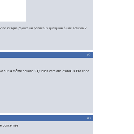
nne lorsque j'ajoute un panneaux quelqu'un à une solution ?
#2
ple sur la même couche ? Quelles versions d'ArcGis Pro et de
#3
zone concernée