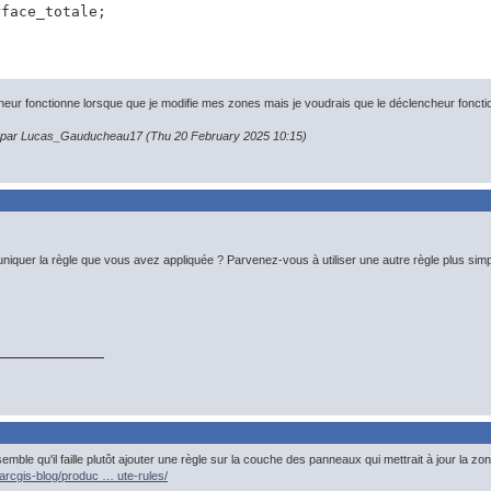
rface_totale;
eur fonctionne lorsque que je modifie mes zones mais je voudrais que le déclencheur fonctio
on par Lucas_Gauducheau17 (Thu 20 February 2025 10:15)
iquer la règle que vous avez appliquée ? Parvenez-vous à utiliser une autre règle plus sim
l semble qu'il faille plutôt ajouter une règle sur la couche des panneaux qui mettrait à jour la 
arcgis-blog/produc … ute-rules/