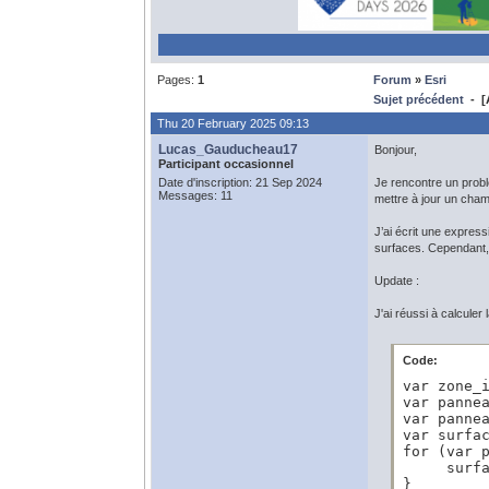
Pages:
1
Forum
»
Esri
Sujet précédent
- [A
Thu 20 February 2025 09:13
Lucas_Gauducheau17
Bonjour,
Participant occasionnel
Date d'inscription: 21 Sep 2024
Je rencontre un prob
Messages: 11
mettre à jour un cha
J’ai écrit une expres
surfaces. Cependant, 
Update :
J'ai réussi à calcule
Code:
var zone_i
var panne
var pannea
var surfac
for (var p
     surfa
}
