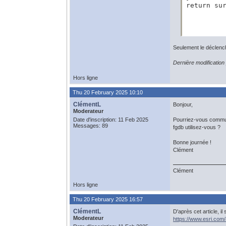
return su
Seulement le déclench
Dernière modificati
Hors ligne
Thu 20 February 2025 10:10
ClémentL
Bonjour,
Moderateur
Date d'inscription: 11 Feb 2025
Pourriez-vous commun
Messages: 89
fgdb utilisez-vous ?
Bonne journée !
Clément
Clément
Hors ligne
Thu 20 February 2025 16:57
ClémentL
D'après cet article, i
Moderateur
https://www.esri.com/