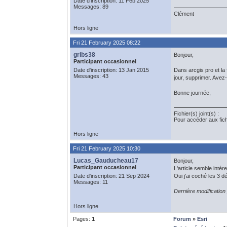
Date d'inscription: 11 Feb 2025
Messages: 89
Clément
Hors ligne
Fri 21 February 2025 08:22
gribs38
Bonjour,
Participant occasionnel
Date d'inscription: 13 Jan 2015
Dans arcgis pro et la 
Messages: 43
jour, supprimer. Avez
Bonne journée,
Fichier(s) joint(s) :
Pour accéder aux fic
Hors ligne
Fri 21 February 2025 10:30
Lucas_Gauducheau17
Bonjour,
Participant occasionnel
L'article semble inté
Date d'inscription: 21 Sep 2024
Oui j'ai coché les 3 
Messages: 11
Dernière modificatio
Hors ligne
Pages:
1
Forum
»
Esri