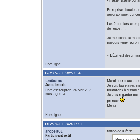
- master (camerounai
En reprise d'études, s
géographique, concern
Les 2 derniers exempl
de repos...).
Je mentionne le maste
toujours tenter au pri
« L'État est désormai
Hors ligne
Fri 28 March 2025 15:46
toniberne
Merci pour toutes ces
Juste Inscrit !
Je suis basé avec ma 
Date d'inscription: 26 Mar 2025
formations à distance
Messages: 3
Je vais regarder tout
preneur
Merci
Hors ligne
Fri 28 March 2025 16:04
arobert01
toniberne a écrit:
Participant actif
Merci pour tout