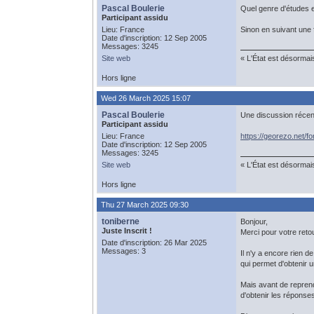
Pascal Boulerie
Quel genre d'études 
Participant assidu
Lieu: France
Sinon en suivant une f
Date d'inscription: 12 Sep 2005
Messages: 3245
Site web
« L'État est désormai
Hors ligne
Wed 26 March 2025 15:07
Pascal Boulerie
Une discussion récen
Participant assidu
Lieu: France
https://georezo.net/
Date d'inscription: 12 Sep 2005
Messages: 3245
Site web
« L'État est désormai
Hors ligne
Thu 27 March 2025 09:30
toniberne
Bonjour,
Juste Inscrit !
Merci pour votre retou
Date d'inscription: 26 Mar 2025
Messages: 3
Il n'y a encore rien 
qui permet d'obtenir 
Mais avant de reprendr
d'obtenir les réponse