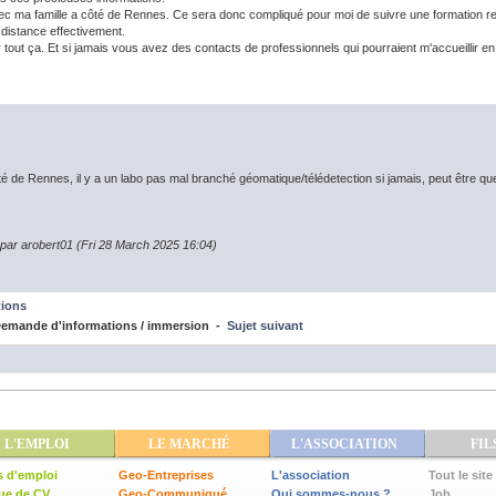
c ma famille a côté de Rennes. Ce sera donc compliqué pour moi de suivre une formation relat
 distance effectivement.
 tout ça. Et si jamais vous avez des contacts de professionnels qui pourraient m'accueillir e
ité de Rennes, il y a un labo pas mal branché géomatique/télédetection si jamais, peut être qu
 par arobert01 (Fri 28 March 2025 16:04)
ions
emande d'informations / immersion -
Sujet suivant
L'EMPLOI
LE MARCHÉ
L'ASSOCIATION
FIL
s d'emploi
Geo-Entreprises
L'association
Tout le site
ue de CV
Geo-Communiqué
Qui sommes-nous ?
Job