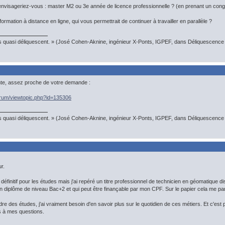
envisageriez-vous : master M2 ou 3e année de licence professionnelle ? (en prenant un cong
ormation à distance en ligne, qui vous permettrait de continuer à travailler en parallèle ?
s quasi déliquescent. » (José Cohen-Aknine, ingénieur X-Ponts, IGPEF, dans Déliquescence e
te, assez proche de votre demande :
forum/viewtopic.php?id=135306
s quasi déliquescent. » (José Cohen-Aknine, ingénieur X-Ponts, IGPEF, dans Déliquescence e
r.
de définitif pour les études mais j'ai repéré un titre professionnel de technicien en géomatiq
un diplôme de niveau Bac+2 et qui peut être finançable par mon CPF. Sur le papier cela me par
e des études, j'ai vraiment besoin d'en savoir plus sur le quotidien de ces métiers. Et c'est p
s à mes questions.