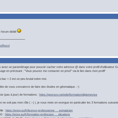
e forum dédié
GeoRezo!
us avez un paramétrage pour pouvoir cacher votre adresse @ dans votre profil d'utilisateur
sage en précisant : "Vous pouvez me contacter en privé" via le lien dans mon profil"
 bac + 2 est un peu brutal selon moi.
l'idée de vous convaincre de faire des études en géomatique. :-)
ste (pas à jour) de formations :
https://georezo.net/wiki/formation/diplomevise
ce ne soit pas mon rôle ( :-) ), je vous mets en exergue en particulier les 3 formations suivant
lle :
https://ensg.eu/fr/licence-professionne … eomaticien
SG :
https://ensg.eu/fr/formation-profession … plications