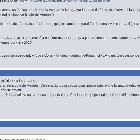
s) IASIG de l'AUF :
https://ensg.eu/fr/master-2-informatiqu … ographique
ouvent les écoles et universités vont vous faire payer les frais de formation élevés. Il faut a
ant le choix de la ville de Rennes ?
es sont des formations à distance, qui permettent en parallèle de conserver un travail (moyen
r IASIG, mais il est destiné à des informaticiens. Il n'y a pas vraiment de mécanisme de VAE
ntemps qui vient 2025...
s quasi déliquescent. » (José Cohen-Aknine, ingénieur X-Ponts, IGPEF, dans Déliquescence e
 précieuses informations.
famille a côté de Rennes. Ce sera donc compliqué pour moi de suivre une formation relativemen
 effectivement.
 ça. Et si jamais vous avez des contacts de professionnels qui pourraient m'accueillir en imme
es ces précieuses informations.