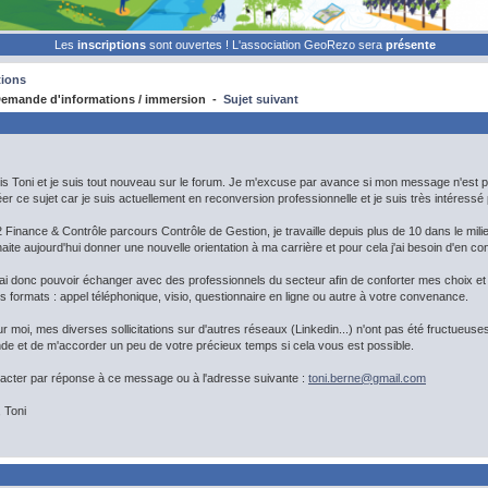
Les
inscriptions
sont ouvertes ! L'association GeoRezo sera
présente
ions
emande d'informations / immersion -
Sujet suivant
is Toni et je suis tout nouveau sur le forum. Je m'excuse par avance si mon message n'est p
r ce sujet car je suis actuellement en reconversion professionnelle et je suis très intéressé
2 Finance & Contrôle parcours Contrôle de Gestion, je travaille depuis plus de 10 dans le milie
aite aujourd'hui donner une nouvelle orientation à ma carrière et pour cela j'ai besoin d'en c
terai donc pouvoir échanger avec des professionnels du secteur afin de conforter mes choix e
ts formats : appel téléphonique, visio, questionnaire en ligne ou autre à votre convenance.
moi, mes diverses sollicitations sur d'autres réseaux (Linkedin...) n'ont pas été fructueus
e et de m'accorder un peu de votre précieux temps si cela vous est possible.
cter par réponse à ce message ou à l'adresse suivante :
toni.berne@
gmail.com
, Toni