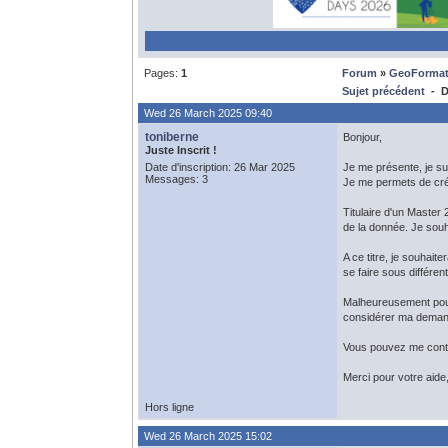
Pages:
1
Forum
»
GeoFormat
Sujet précédent
- D
Wed 26 March 2025 09:40
toniberne
Bonjour,
Juste Inscrit !
Date d'inscription: 26 Mar 2025
Je me présente, je su
Messages: 3
Je me permets de crée
Titulaire d'un Master 
de la donnée. Je souh
A ce titre, je souhai
se faire sous différen
Malheureusement pour 
considérer ma demand
Vous pouvez me conta
Merci pour votre aide
Hors ligne
Wed 26 March 2025 15:02