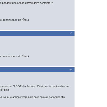
é pendant une année universitaire complète ?)
t renaissance de l'État.)
#3
t renaissance de l'État.)
#4
ue dispensé par SIGOTM à Rennes. C'est une formation d'un an,
aît bien.
ourquoi je sollicite votre aide pour pouvoir échanger afin