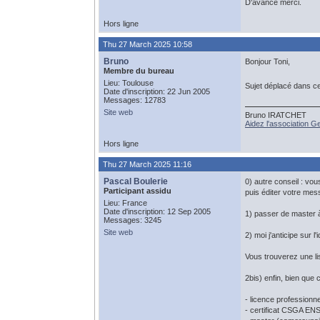
D'avance merci.
Hors ligne
Thu 27 March 2025 10:58
Bruno
Bonjour Toni,
Membre du bureau
Lieu: Toulouse
Sujet déplacé dans c
Date d'inscription: 22 Jun 2005
Messages: 12783
Site web
Bruno IRATCHET
Aidez l'association 
Hors ligne
Thu 27 March 2025 11:16
Pascal Boulerie
0) autre conseil : vo
Participant assidu
puis éditer votre mes
Lieu: France
Date d'inscription: 12 Sep 2005
1) passer de master à
Messages: 3245
Site web
2) moi j'anticipe sur 
Vous trouverez une li
2bis) enfin, bien que 
- licence professionne
- certificat CSGA EN