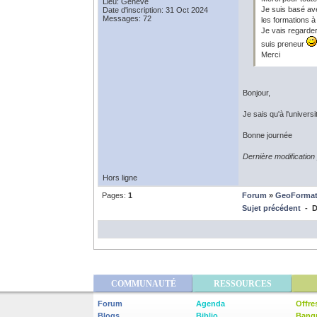
Lieu: Genève
Je suis basé ave
Date d'inscription: 31 Oct 2024
Messages: 72
les formations à
Je vais regarder
suis preneur
Merci
Bonjour,
Je sais qu'à l'univers
Bonne journée
Dernière modification
Hors ligne
Pages:
1
Forum
»
GeoFormat
Sujet précédent
- D
COMMUNAUTÉ
RESSOURCES
Forum
Agenda
Offre
Blogs
Biblio
Banq