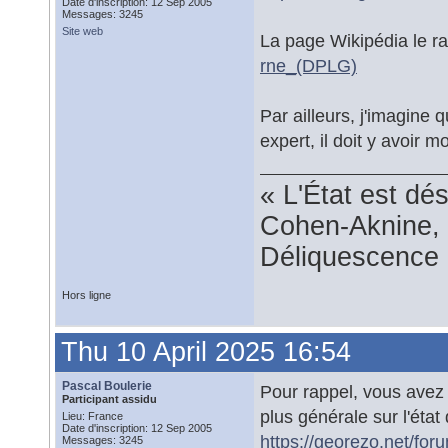
Date d'inscription: 12 Sep 2005
Messages: 3245
Site web
La page Wikipédia le ra
rne_(DPLG)
Par ailleurs, j'imagine 
expert, il doit y avoir 
« L'État est dé
Cohen-Aknine, 
Déliquescence e
Hors ligne
Thu 10 April 2025 16:54
Pascal Boulerie
Pour rappel, vous avez 
Participant assidu
plus générale sur l'éta
Lieu: France
Date d'inscription: 12 Sep 2005
https://georezo.net/fo
Messages: 3245