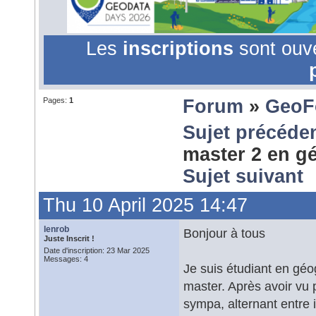
Les
inscriptions
sont ouv
Pages:
1
Forum
»
GeoF
Sujet précéde
master 2 en g
Sujet suivant
Thu 10 April 2025 14:47
lenrob
Bonjour à tous
Juste Inscrit !
Date d'inscription: 23 Mar 2025
Messages: 4
Je suis étudiant en géo
master. Après avoir vu p
sympa, alternant entre i