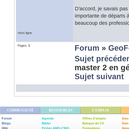
D'accord, je savais pas
importante de départs à 
beaucoup des professio
Hors ligne
Pages:
1
Forum
»
GeoF
Sujet précéde
master 2 en g
Sujet suivant
COMMUNAUTÉ
RESSOURCES
L'EMPLOI
Forum
Agenda
Offres d'emploi
Geo-
Blogs
Biblio
Banque de CV
Geo
Wiki
Fiches AMO-CNIG
Formations
Appe