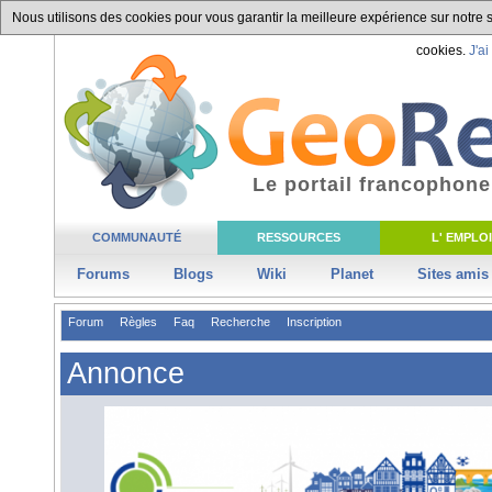
Nous utilisons des cookies pour vous garantir la meilleure expérience sur notre si
cookies.
J'ai
Le portail francophone
COMMUNAUTÉ
RESSOURCES
L' EMPLOI
Forums
Blogs
Wiki
Planet
Sites amis
Forum
Règles
Faq
Recherche
Inscription
Annonce