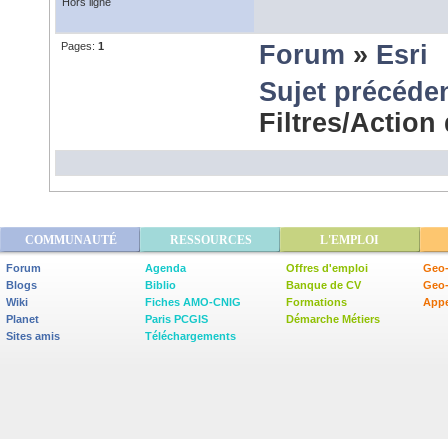
Hors ligne
Pages:
1
Forum
»
Esri
Sujet précéde
Filtres/Actio
COMMUNAUTÉ
RESSOURCES
L'EMPLOI
Forum
Agenda
Offres d'emploi
Geo-
Blogs
Biblio
Banque de CV
Geo
Wiki
Fiches AMO-CNIG
Formations
Appe
Planet
Paris PCGIS
Démarche Métiers
Sites amis
Téléchargements