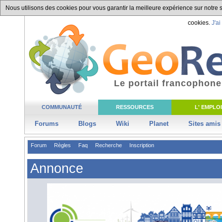
Nous utilisons des cookies pour vous garantir la meilleure expérience sur notre si
cookies.
J'ai
Le portail francophone
COMMUNAUTÉ
RESSOURCES
L' EMPLOI
Forums
Blogs
Wiki
Planet
Sites amis
Forum
Règles
Faq
Recherche
Inscription
Annonce