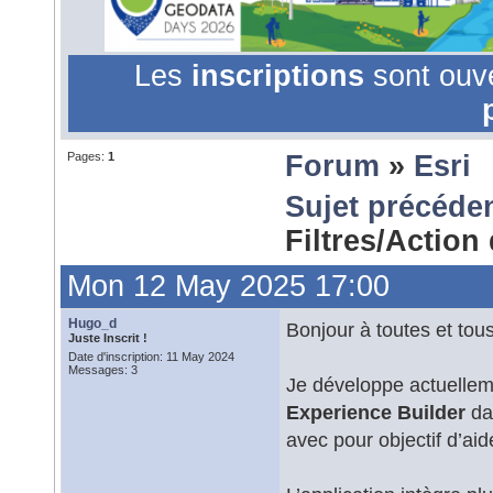
Les
inscriptions
sont ouv
Pages:
1
Forum
»
Esri
Sujet précéde
Filtres/Actio
Mon 12 May 2025 17:00
Hugo_d
Bonjour à toutes et tous
Juste Inscrit !
Date d'inscription: 11 May 2024
Messages: 3
Je développe actuellem
Experience Builder
dan
avec pour objectif d’aide