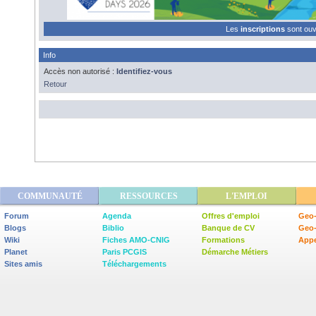
Les
inscriptions
sont ou
Info
Accès non autorisé :
Identifiez-vous
Retour
COMMUNAUTÉ
RESSOURCES
L'EMPLOI
Forum
Agenda
Offres d'emploi
Geo-
Blogs
Biblio
Banque de CV
Geo
Wiki
Fiches AMO-CNIG
Formations
Appe
Planet
Paris PCGIS
Démarche Métiers
Sites amis
Téléchargements