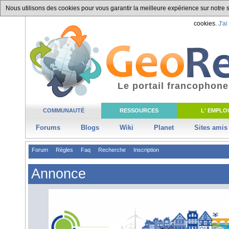
Nous utilisons des cookies pour vous garantir la meilleure expérience sur notre si
cookies.
J'ai
Le portail francophone
COMMUNAUTÉ
RESSOURCES
L' EMPLOI
Forums
Blogs
Wiki
Planet
Sites amis
Forum
Règles
Faq
Recherche
Inscription
Annonce