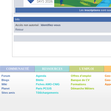
Les
inscriptions
sont ou
Info
Accès non autorisé :
Identifiez-vous
Retour
COMMUNAUTÉ
RESSOURCES
L'EMPLOI
Forum
Agenda
Offres d'emploi
Geo-
Blogs
Biblio
Banque de CV
Geo
Wiki
Fiches AMO-CNIG
Formations
Appe
Planet
Paris PCGIS
Démarche Métiers
Sites amis
Téléchargements