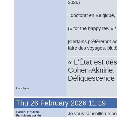
2026)
- doctorat en Belgique, 
(« for the happy few » 
[Certains préféreront a
faire des voyages, plut
« L'État est dé
Cohen-Aknine, 
Déliquescence e
Hors ligne
Thu 26 February 2026 11:19
Pascal Boulerie
Je vous conseille de p
Participant assidu