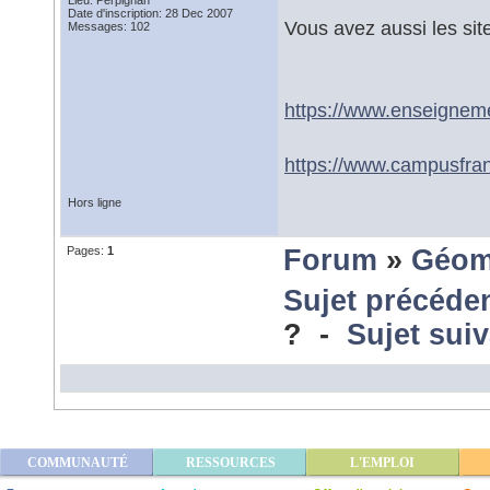
Lieu: Perpignan
Date d'inscription: 28 Dec 2007
Vous avez aussi les site
Messages: 102
https://www.enseignem
https://www.campusfra
Hors ligne
Pages:
1
Forum
»
Géom
Sujet précéde
? -
Sujet sui
COMMUNAUTÉ
RESSOURCES
L'EMPLOI