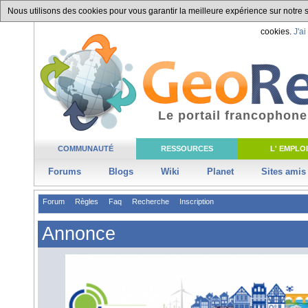
Nous utilisons des cookies pour vous garantir la meilleure expérience sur notre si
cookies.
J'ai
Le portail francophone
COMMUNAUTÉ
RESSOURCES
L' EMPLOI
Forums
Blogs
Wiki
Planet
Sites amis
Forum
Règles
Faq
Recherche
Inscription
Annonce