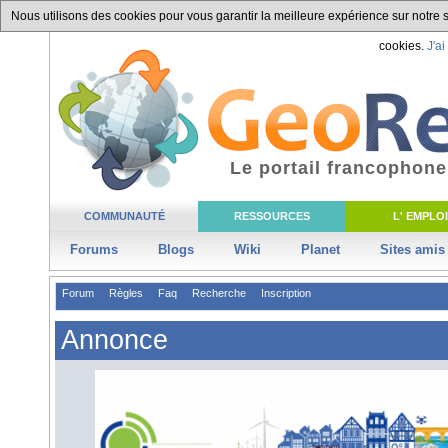
Nous utilisons des cookies pour vous garantir la meilleure expérience sur notre si
cookies.
J'ai
Le portail francophone
COMMUNAUTÉ
RESSOURCES
L' EMPLOI
Forums
Blogs
Wiki
Planet
Sites amis
Forum
Règles
Faq
Recherche
Inscription
Annonce