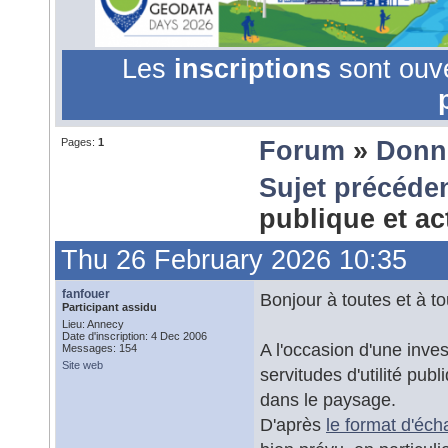
Les
inscriptions
sont ouv
Pages:
1
Forum
»
Donn
Sujet précéde
publique et a
Thu 26 February 2026 10:35
fanfouer
Bonjour à toutes et à t
Participant assidu
Lieu: Annecy
Date d'inscription: 4 Dec 2006
A l'occasion d'une inves
Messages: 154
Site web
servitudes d'utilité pub
dans le paysage.
D'après
le format d'éc