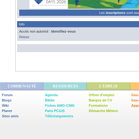
Les
inscriptions
sont ou
Info
Accès non autorisé :
Identifiez-vous
Retour
COMMUNAUTÉ
RESSOURCES
L'EMPLOI
Forum
Agenda
Offres d'emploi
Geo-
Blogs
Biblio
Banque de CV
Geo
Wiki
Fiches AMO-CNIG
Formations
Appe
Planet
Paris PCGIS
Démarche Métiers
Sites amis
Téléchargements