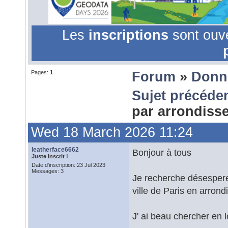
Les
inscriptions
sont ouv
Pages:
1
Forum
»
Donn
Sujet précéde
par arrondis
Wed 18 March 2026 11:24
leatherface6662
Bonjour à tous
Juste Inscrit !
Date d'inscription: 23 Jul 2023
Messages: 3
Je recherche désespere
ville de Paris en arron
J' ai beau chercher en l