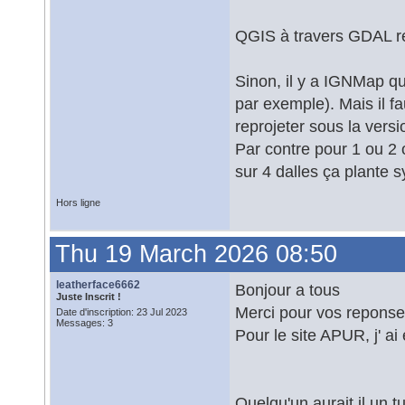
QGIS à travers GDAL re
Sinon, il y a IGNMap q
par exemple). Mais il fa
reprojeter sous la versi
Par contre pour 1 ou 2 o
sur 4 dalles ça plante
Hors ligne
Thu 19 March 2026 08:50
leatherface6662
Bonjour a tous
Juste Inscrit !
Merci pour vos repons
Date d'inscription: 23 Jul 2023
Messages: 3
Pour le site APUR, j' a
Quelqu'un aurait il un 