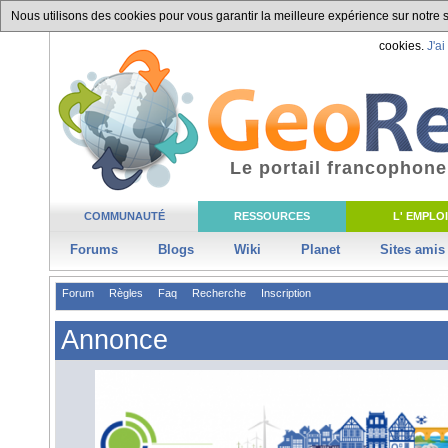
Nous utilisons des cookies pour vous garantir la meilleure expérience sur notre si
cookies.
J'ai
Le portail francophone
COMMUNAUTÉ
RESSOURCES
L' EMPLOI
Forums
Blogs
Wiki
Planet
Sites amis
Forum
Règles
Faq
Recherche
Inscription
Annonce