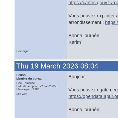
https://cartes.gouv.f
Vous pouvez exploiter 
arrondissement :
https
Bonne journée
Karim
Hors ligne
Thu 19 March 2026 08:04
Bruno
Bonjour,
Membre du bureau
Lieu: Toulouse
Date d'inscription: 22 Jun 2005
Vous pouvez également 
Messages: 12786
Site web
https://opendata.apur.o
Bonne journée!