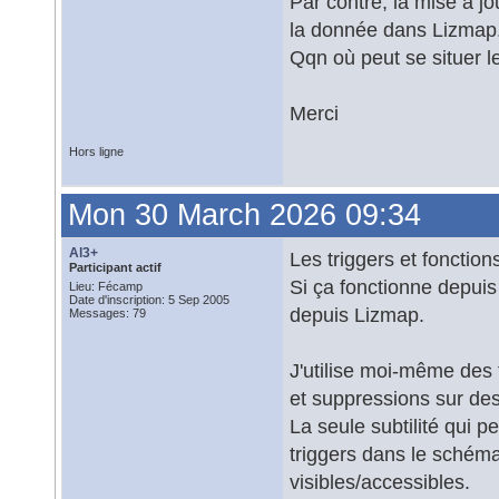
Par contre, la mise à j
la donnée dans Lizmap
Qqn où peut se situer l
Merci
Hors ligne
Mon 30 March 2026 09:34
Al3+
Les triggers et foncti
Participant actif
Si ça fonctionne depuis
Lieu: Fécamp
Date d'inscription: 5 Sep 2005
depuis Lizmap.
Messages: 79
J'utilise moi-même des 
et suppressions sur des
La seule subtilité qui p
triggers dans le schéma
visibles/accessibles.