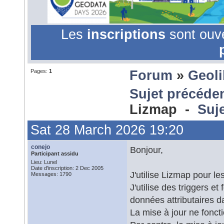
Les
inscriptions
sont ouv
Pages:
1
Forum
»
Geol
Sujet précéde
Lizmap -
Suje
Sat 28 March 2026 19:20
conejo
Bonjour,
Participant assidu
Lieu: Lunel
Date d'inscription: 2 Dec 2005
J'utilise Lizmap pour l
Messages: 1790
J'utilise des triggers e
données attributaires 
La mise à jour ne fonc