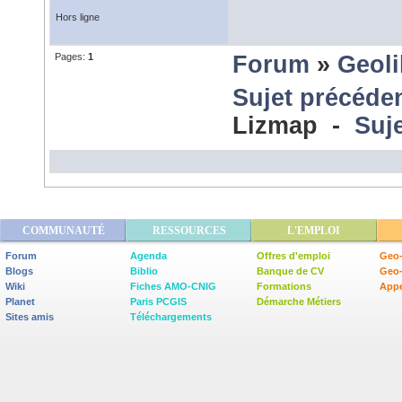
Hors ligne
Pages:
1
Forum
»
Geol
Sujet précéde
Lizmap -
Suje
COMMUNAUTÉ
RESSOURCES
L'EMPLOI
Forum
Agenda
Offres d'emploi
Geo-
Blogs
Biblio
Banque de CV
Geo
Wiki
Fiches AMO-CNIG
Formations
Appe
Planet
Paris PCGIS
Démarche Métiers
Sites amis
Téléchargements