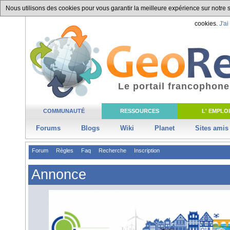
Nous utilisons des cookies pour vous garantir la meilleure expérience sur notre si
cookies.
J'ai
Le portail francophone
COMMUNAUTÉ
RESSOURCES
L' EMPLOI
Forums
Blogs
Wiki
Planet
Sites amis
Forum
Règles
Faq
Recherche
Inscription
Annonce