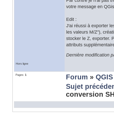
Par contre je n'ai pas 
votre message en QGis
Edit :
J'ai réussi à exporter 
les valeurs M/Z"), créa
stocker le Z, exporter. 
attributs supplémentaire
Dernière modification 
Hors ligne
Pages:
1
Forum
»
QGIS
Sujet précéde
conversion S