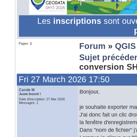
Les
inscriptions
sont ouv
Pages:
1
Forum
»
QGIS
Sujet précéde
conversion S
Fri 27 March 2026 17:50
Carole M
Bonjour,
Juste Inscrit !
Date d'inscription: 27 Mar 2026
Messages: 1
je souhaite exporter m
J'ai donc fait un clic d
la fenêtre d'enregistre
Dans "nom de fichier" j'