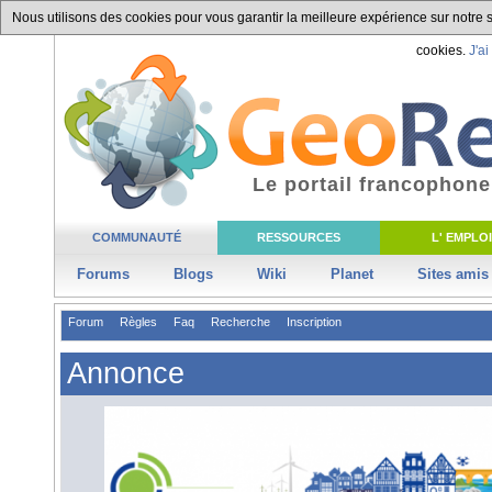
Nous utilisons des cookies pour vous garantir la meilleure expérience sur notre si
cookies.
J'ai
Le portail francophone
COMMUNAUTÉ
RESSOURCES
L' EMPLOI
Forums
Blogs
Wiki
Planet
Sites amis
Forum
Règles
Faq
Recherche
Inscription
Annonce