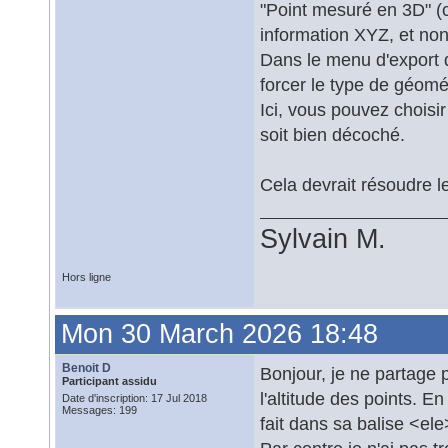
"Point mesuré en 3D" (
information XYZ, et no
Dans le menu d'export d
forcer le type de géomét
Ici, vous pouvez choisir
soit bien décoché.
Cela devrait résoudre l
Sylvain M.
Hors ligne
Mon 30 March 2026 18:48
Benoit D
Bonjour, je ne partage 
Participant assidu
l'altitude des points. En 
Date d'inscription: 17 Jul 2018
Messages: 199
fait dans sa balise <ele