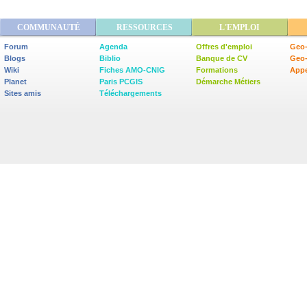
COMMUNAUTÉ
RESSOURCES
L'EMPLOI
Forum
Agenda
Offres d'emploi
Geo-
Blogs
Biblio
Banque de CV
Geo
Wiki
Fiches AMO-CNIG
Formations
Appe
Planet
Paris PCGIS
Démarche Métiers
Sites amis
Téléchargements