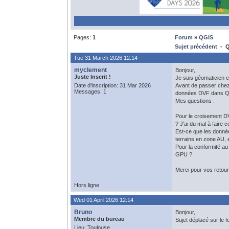
Pages:
1
Forum
»
QGIS
Sujet précédent
- QG
Tue 31 March 2026 12:14
myclement
Bonjour,
Juste Inscrit !
Je suis géomaticien en
Date d'inscription: 31 Mar 2026
Avant de passer chez 
Messages: 1
données DVF dans QGIS
Mes questions :
Pour le croisement DVF
? J'ai du mal à faire
Est-ce que les donnée
terrains en zone AU, et
Pour la conformité au
GPU ?
Merci pour vos retour
Hors ligne
Wed 01 April 2026 12:14
Bruno
Bonjour,
Membre du bureau
Sujet déplacé sur le 
Lieu: Toulouse