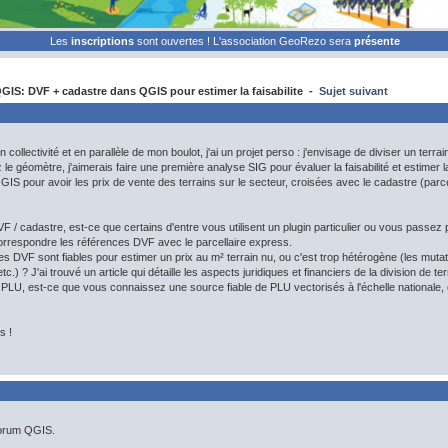
Les
inscriptions
sont ouvertes ! L'association GeoRezo sera
présente
IS: DVF + cadastre dans QGIS pour estimer la faisabilite -
Sujet suivant
 collectivité et en parallèle de mon boulot, j'ai un projet perso : j'envisage de diviser un terrai
le géomètre, j'aimerais faire une première analyse SIG pour évaluer la faisabilité et estimer 
 pour avoir les prix de vente des terrains sur le secteur, croisées avec le cadastre (parcel
 / cadastre, est-ce que certains d'entre vous utilisent un plugin particulier ou vous passez par 
 correspondre les références DVF avec le parcellaire express.
s DVF sont fiables pour estimer un prix au m² terrain nu, ou c'est trop hétérogène (les mu
c.) ? J'ai trouvé un article qui détaille les aspects juridiques et financiers de la division de t
 PLU, est-ce que vous connaissez une source fiable de PLU vectorisés à l'échelle nationale, ou
s !
forum QGIS.