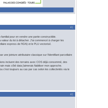
#1
n familial pour en vendre une partie constructible.
la valeur du lot à détacher. J'ai commencé à charger les
laire express de l'IGN) et le PLU vectorisé.
une jointure attributaire classique sur l'identifiant parcellaire
tations incluent des terrains avec COS déjà consommé, des
errain mais côté data j'aimerais fiabiliser mon approche.
 c'est toujours au cas par cas selon les collectivités via le
#2