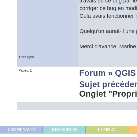
J'avais eu ce bug par le
corriger ce bug en modif
Cela avais fonctionner m
Quelqu'un aurait-il une 
Merci d'avance, Marine
Hors ligne
Pages:
1
Forum
»
QGIS
Sujet précéde
Onglet "Propr
COMMUNAUTÉ
RESSOURCES
L'EMPLOI