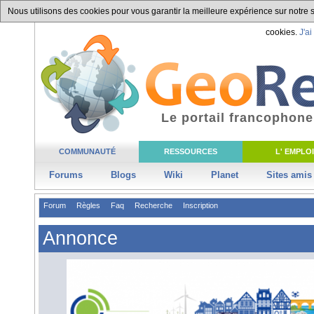
Nous utilisons des cookies pour vous garantir la meilleure expérience sur notre si
cookies.
J'ai
Le portail francophone
COMMUNAUTÉ
RESSOURCES
L' EMPLOI
Forums
Blogs
Wiki
Planet
Sites amis
Forum
Règles
Faq
Recherche
Inscription
Annonce