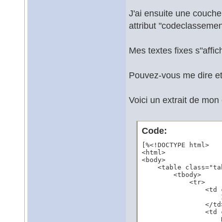
J'ai ensuite une couche
attribut "codeclassement
Mes textes fixes s"affi
Pouvez-vous me dire et 
Voici un extrait de mo
Code:
[%<!DOCTYPE html>

<html>

<body>

    <table class="ta
        <tbody>

            <tr>

                <td 
                    
                </td>
                <td 
                    D