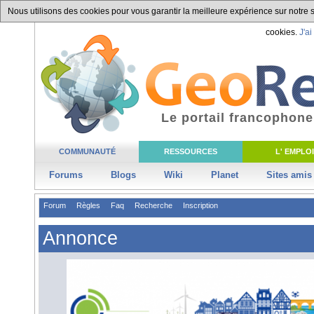
Nous utilisons des cookies pour vous garantir la meilleure expérience sur notre si
cookies.
J'ai
Le portail francophone
COMMUNAUTÉ
RESSOURCES
L' EMPLOI
Forums
Blogs
Wiki
Planet
Sites amis
Forum
Règles
Faq
Recherche
Inscription
Annonce