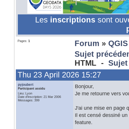
Les
inscriptions
sont ouv
Pages:
1
Forum
»
QGIS
Sujet précéde
HTML -
Sujet
Thu 23 April 2026 15:27
pyjoubert
Bonjour,
Participant assidu
Je me retourne vers vou
Lieu: Lyon
Date d'inscription: 21 Mar 2006
Messages: 399
J'ai une mise en page q
Il est censé dessiné un 
feature.