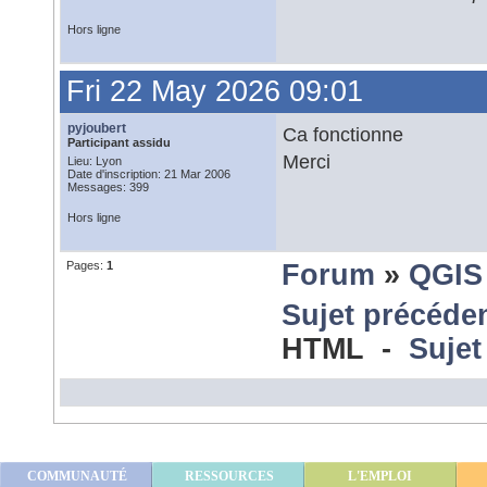
Hors ligne
Fri 22 May 2026 09:01
pyjoubert
Ca fonctionne
Participant assidu
Merci
Lieu: Lyon
Date d'inscription: 21 Mar 2006
Messages: 399
Hors ligne
Pages:
1
Forum
»
QGIS
Sujet précéde
HTML -
Sujet
COMMUNAUTÉ
RESSOURCES
L'EMPLOI