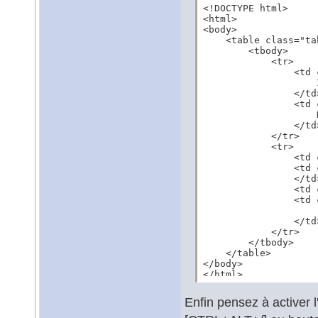
<!DOCTYPE html>

<html>

<body>

    <table class="ta
        <tbody>

            <tr>

                <td 
                    
                </td>
                <td 
                    D
                </td>
            </tr>

            <tr>

                <td 
                <td 
                </td>
                <td 
                <td 
                    
                </td>
            </tr>

        </tbody>

    </table>

</body>

</html>
Enfin pensez à activer l