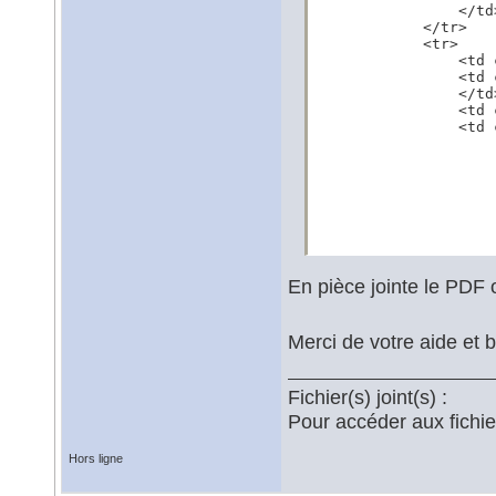
                </td>
            </tr>

            <tr>

                <td 
                <td 
                </td>
                <td 
                <td 
                    
                    
                    
                    
                    
                    
                    
                     
En pièce jointe le PDF
                    )
                </td>
            </tr>

Merci de votre aide et
        </tbody>

    </table>

</body>

</html>%]
Fichier(s) joint(s) :
Pour accéder aux fichi
Hors ligne