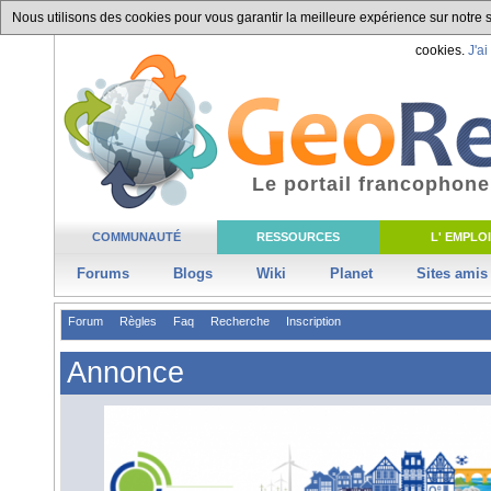
Nous utilisons des cookies pour vous garantir la meilleure expérience sur notre si
cookies.
J'ai
Le portail francophone
COMMUNAUTÉ
RESSOURCES
L' EMPLOI
Forums
Blogs
Wiki
Planet
Sites amis
Forum
Règles
Faq
Recherche
Inscription
Annonce