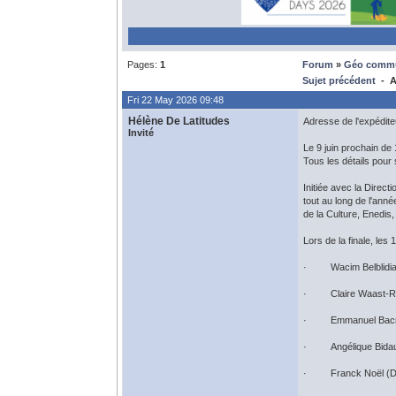
Pages:
1
Forum
»
Géo comm
Sujet précédent
- As
Fri 22 May 2026 09:48
Hélène De Latitudes
Adresse de l'expédite
Invité
Le 9 juin prochain de
Tous les détails pour 
Initiée avec la Direc
tout au long de l'ann
de la Culture, Enedi
Lors de la finale, les
· Wacim Belblidia (P
· Claire Waast-Richa
· Emmanuel Bacry (D
· Angélique Bidault
· Franck Noël (Direc