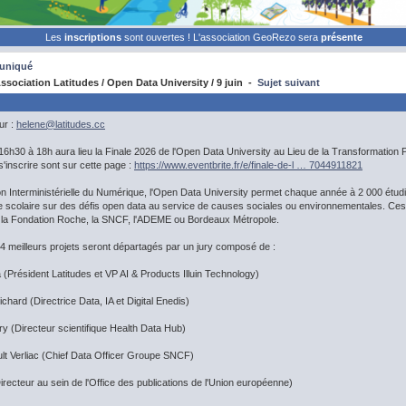
Les
inscriptions
sont ouvertes ! L'association GeoRezo sera
présente
uniqué
sociation Latitudes / Open Data University / 9 juin -
Sujet suivant
ur :
helene@
latitudes.cc
 16h30 à 18h aura lieu la Finale 2026 de l'Open Data University au Lieu de la Transformation P
s'inscrire sont sur cette page :
https://www.eventbrite.fr/e/finale-de-l … 7044911821
tion Interministérielle du Numérique, l'Open Data University permet chaque année à 2 000 étu
ée scolaire sur des défis open data au service de causes sociales ou environnementales. Ce
s, la Fondation Roche, la SNCF, l'ADEME ou Bordeaux Métropole.
 14 meilleurs projets seront départagés par un jury composé de :
résident Latitudes et VP AI & Products Illuin Technology)
rd (Directrice Data, IA et Digital Enedis)
irecteur scientifique Health Data Hub)
 Verliac (Chief Data Officer Groupe SNCF)
teur au sein de l'Office des publications de l'Union européenne)