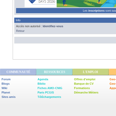
Les
inscriptions
sont ou
Info
Accès non autorisé :
Identifiez-vous
Retour
COMMUNAUTÉ
RESSOURCES
L'EMPLOI
Forum
Agenda
Offres d'emploi
Geo-
Blogs
Biblio
Banque de CV
Geo
Wiki
Fiches AMO-CNIG
Formations
Appe
Planet
Paris PCGIS
Démarche Métiers
Sites amis
Téléchargements