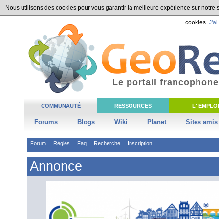
Nous utilisons des cookies pour vous garantir la meilleure expérience sur notre si
cookies.
J'ai
Le portail francophone
COMMUNAUTÉ
RESSOURCES
L' EMPLOI
Forums
Blogs
Wiki
Planet
Sites amis
Forum
Règles
Faq
Recherche
Inscription
Annonce